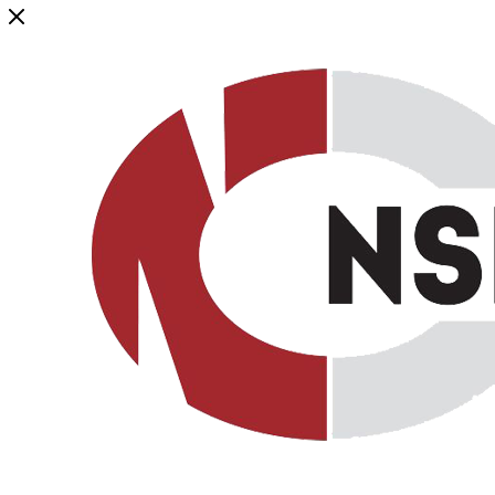
Генеральный дистрибьютор торговой марки NSP в России и ст