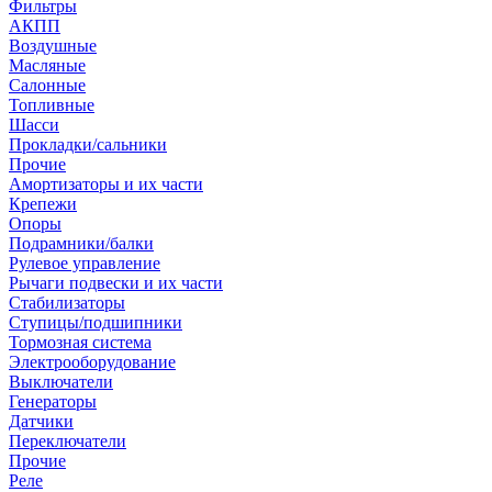
Фильтры
АКПП
Воздушные
Масляные
Салонные
Топливные
Шасси
Прокладки/сальники
Прочие
Амортизаторы и их части
Крепежи
Опоры
Подрамники/балки
Рулевое управление
Рычаги подвески и их части
Стабилизаторы
Ступицы/подшипники
Тормозная система
Электрооборудование
Выключатели
Генераторы
Датчики
Переключатели
Прочие
Реле