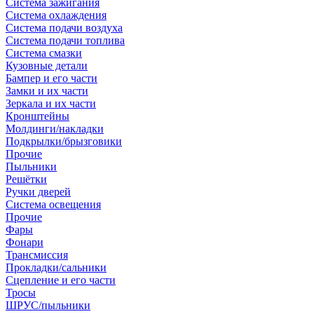
Система зажигания
Система охлаждения
Система подачи воздуха
Система подачи топлива
Система смазки
Кузовные детали
Бампер и его части
Замки и их части
Зеркала и их части
Кронштейны
Молдинги/накладки
Подкрылки/брызговики
Прочие
Пыльники
Решётки
Ручки дверей
Система освещения
Прочие
Фары
Фонари
Трансмиссия
Прокладки/сальники
Сцепление и его части
Тросы
ШРУС/пыльники