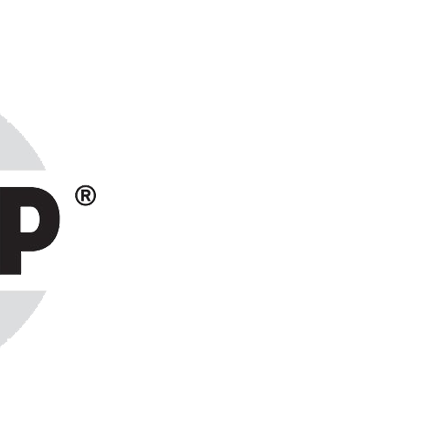
ранах СНГ