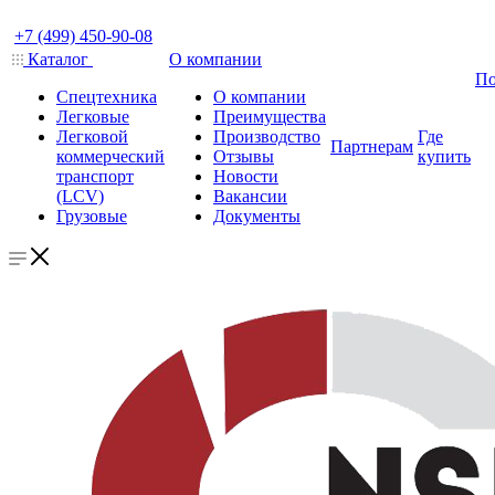
+7 (499) 450-90-08
Каталог
О компании
По
Спецтехника
О компании
Легковые
Преимущества
Легковой
Производство
Где
Партнерам
коммерческий
Отзывы
купить
транспорт
Новости
(LCV)
Вакансии
Грузовые
Документы