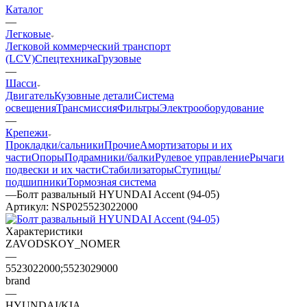
Каталог
—
Легковые
Легковой коммерческий транспорт
(LCV)
Спецтехника
Грузовые
—
Шасси
Двигатель
Кузовные детали
Система
освещения
Трансмиссия
Фильтры
Электрооборудование
—
Крепежи
Прокладки/сальники
Прочие
Амортизаторы и их
части
Опоры
Подрамники/балки
Рулевое управление
Рычаги
подвески и их части
Стабилизаторы
Ступицы/
подшипники
Тормозная система
—
Болт развальный HYUNDAI Accent (94-05)
Артикул:
NSP025523022000
Характеристики
ZAVODSKOY_NOMER
—
5523022000;5523029000
brand
—
HYUNDAI/KIA