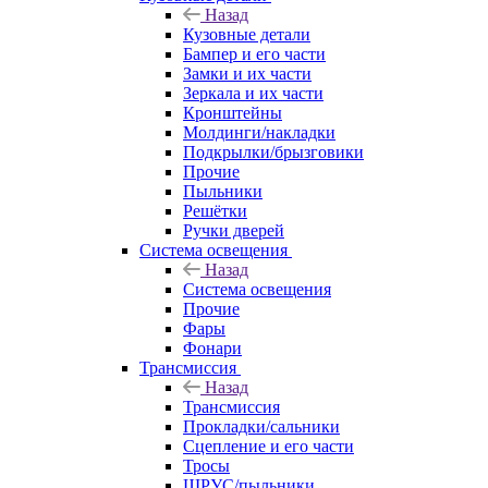
Назад
Кузовные детали
Бампер и его части
Замки и их части
Зеркала и их части
Кронштейны
Молдинги/накладки
Подкрылки/брызговики
Прочие
Пыльники
Решётки
Ручки дверей
Система освещения
Назад
Система освещения
Прочие
Фары
Фонари
Трансмиссия
Назад
Трансмиссия
Прокладки/сальники
Сцепление и его части
Тросы
ШРУС/пыльники