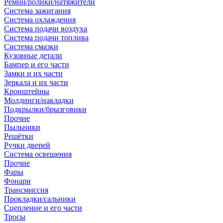
Ремни/ролики/натяжители
Система зажигания
Система охлаждения
Система подачи воздуха
Система подачи топлива
Система смазки
Кузовные детали
Бампер и его части
Замки и их части
Зеркала и их части
Кронштейны
Молдинги/накладки
Подкрылки/брызговики
Прочие
Пыльники
Решётки
Ручки дверей
Система освещения
Прочие
Фары
Фонари
Трансмиссия
Прокладки/сальники
Сцепление и его части
Тросы