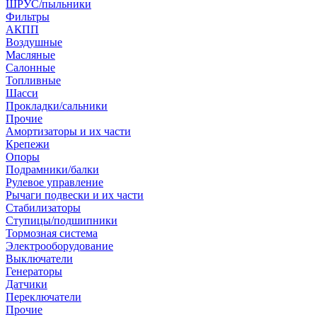
ШРУС/пыльники
Фильтры
АКПП
Воздушные
Масляные
Салонные
Топливные
Шасси
Прокладки/сальники
Прочие
Амортизаторы и их части
Крепежи
Опоры
Подрамники/балки
Рулевое управление
Рычаги подвески и их части
Стабилизаторы
Ступицы/подшипники
Тормозная система
Электрооборудование
Выключатели
Генераторы
Датчики
Переключатели
Прочие