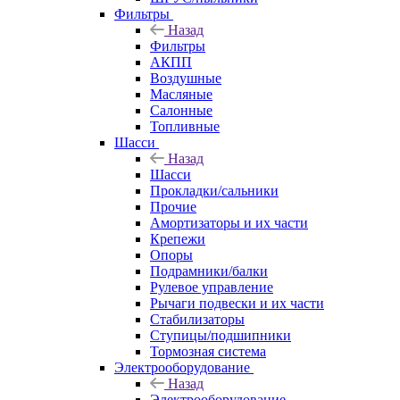
Фильтры
Назад
Фильтры
АКПП
Воздушные
Масляные
Салонные
Топливные
Шасси
Назад
Шасси
Прокладки/сальники
Прочие
Амортизаторы и их части
Крепежи
Опоры
Подрамники/балки
Рулевое управление
Рычаги подвески и их части
Стабилизаторы
Ступицы/подшипники
Тормозная система
Электрооборудование
Назад
Электрооборудование