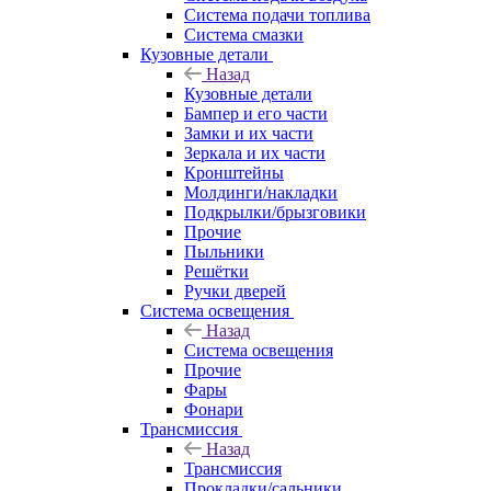
Система подачи топлива
Система смазки
Кузовные детали
Назад
Кузовные детали
Бампер и его части
Замки и их части
Зеркала и их части
Кронштейны
Молдинги/накладки
Подкрылки/брызговики
Прочие
Пыльники
Решётки
Ручки дверей
Система освещения
Назад
Система освещения
Прочие
Фары
Фонари
Трансмиссия
Назад
Трансмиссия
Прокладки/сальники