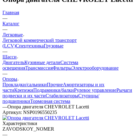
Главная
—
Каталог
—
Легковые
Легковой коммерческий транспорт
(LCV)
Спецтехника
Грузовые
—
Шасси
Двигатель
Кузовные детали
Система
освещения
Трансмиссия
Фильтры
Электрооборудование
—
Опоры
Прокладки/сальники
Прочие
Амортизаторы и их
части
Крепежи
Подрамники/балки
Рулевое управление
Рычаги
подвески и их части
Стабилизаторы
Ступицы/
подшипники
Тормозная система
—
Опора двигателя CHEVROLET Lacetti
Артикул:
NSP0196550235
Характеристики
ZAVODSKOY_NOMER
—