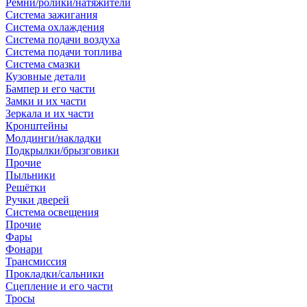
Ремни/ролики/натяжители
Система зажигания
Система охлаждения
Система подачи воздуха
Система подачи топлива
Система смазки
Кузовные детали
Бампер и его части
Замки и их части
Зеркала и их части
Кронштейны
Молдинги/накладки
Подкрылки/брызговики
Прочие
Пыльники
Решётки
Ручки дверей
Система освещения
Прочие
Фары
Фонари
Трансмиссия
Прокладки/сальники
Сцепление и его части
Тросы