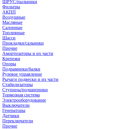
ШРУС/пыльники
Фильтры
АКПП
Воздушные
Масляные
Салонные
Топливные
Шасси
Прокладки/сальники
Прочие
Амортизаторы и их части
Крепежи
Опоры
Подрамники/балки
Рулевое управление
Рычаги подвески и их части
Стабилизаторы
Ступицы/подшипники
Тормозная система
Электрооборудование
Выключатели
Генераторы
Датчики
Переключатели
Прочие