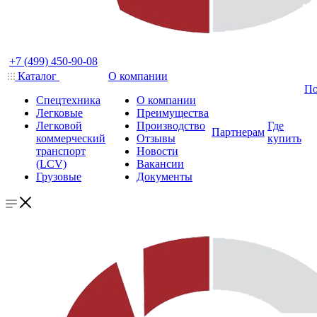
+7 (499) 450-90-08
Каталог
О компании
По
Спецтехника
О компании
Легковые
Преимущества
Легковой
Производство
Где
Партнерам
коммерческий
Отзывы
купить
транспорт
Новости
(LCV)
Вакансии
Грузовые
Документы