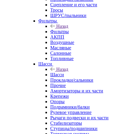
Сцепление и его части
Тросы
ШРУС/пыльники
Фильтры
Назад
Фильтры
АКПП
Воздушные
Масляные
Салонные
Топливные
Шасси
Назад
Шасси
Прокладки/сальники
Прочие
Амортизаторы и их части
Крепежи
Опоры
Подрамники/балки
Рулевое управление
Рычаги подвески и их части
Стабилизаторы
Ступицы/подшипники
Тормозная система