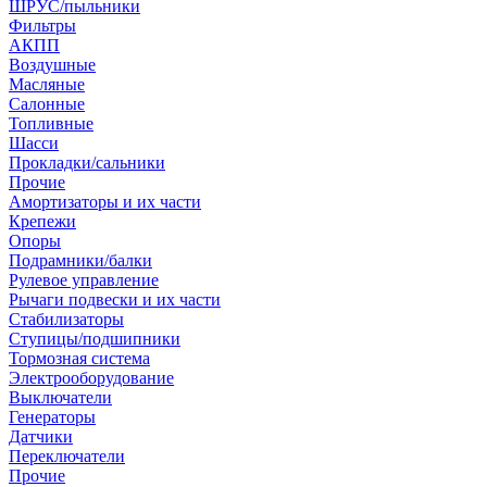
ШРУС/пыльники
Фильтры
АКПП
Воздушные
Масляные
Салонные
Топливные
Шасси
Прокладки/сальники
Прочие
Амортизаторы и их части
Крепежи
Опоры
Подрамники/балки
Рулевое управление
Рычаги подвески и их части
Стабилизаторы
Ступицы/подшипники
Тормозная система
Электрооборудование
Выключатели
Генераторы
Датчики
Переключатели
Прочие