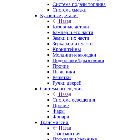
Система подачи топлива
Система смазки
Кузовные детали
Назад
Кузовные детали
Бампер и его части
Замки и их части
Зеркала и их части
Кронштейны
Молдинги/накладки
Подкрылки/брызговики
Прочие
Пыльники
Решётки
Ручки дверей
Система освещения
Назад
Система освещения
Прочие
Фары
Фонари
Трансмиссия
Назад
Трансмиссия
Прокладки/сальники