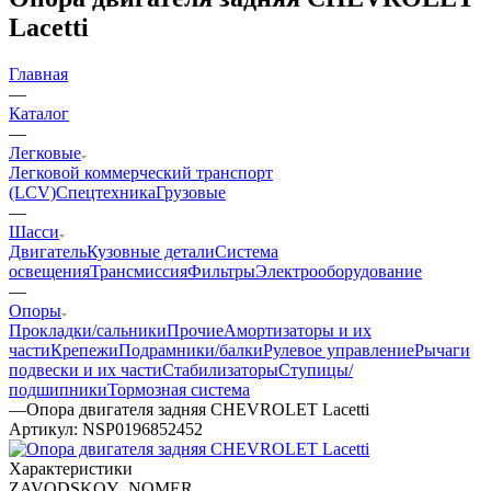
Lacetti
Главная
—
Каталог
—
Легковые
Легковой коммерческий транспорт
(LCV)
Спецтехника
Грузовые
—
Шасси
Двигатель
Кузовные детали
Система
освещения
Трансмиссия
Фильтры
Электрооборудование
—
Опоры
Прокладки/сальники
Прочие
Амортизаторы и их
части
Крепежи
Подрамники/балки
Рулевое управление
Рычаги
подвески и их части
Стабилизаторы
Ступицы/
подшипники
Тормозная система
—
Опора двигателя задняя CHEVROLET Lacetti
Артикул:
NSP0196852452
Характеристики
ZAVODSKOY_NOMER