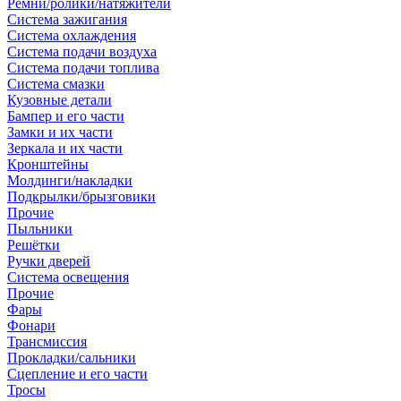
Ремни/ролики/натяжители
Система зажигания
Система охлаждения
Система подачи воздуха
Система подачи топлива
Система смазки
Кузовные детали
Бампер и его части
Замки и их части
Зеркала и их части
Кронштейны
Молдинги/накладки
Подкрылки/брызговики
Прочие
Пыльники
Решётки
Ручки дверей
Система освещения
Прочие
Фары
Фонари
Трансмиссия
Прокладки/сальники
Сцепление и его части
Тросы