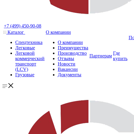
+7 (499) 450-90-08
Каталог
О компании
По
Спецтехника
О компании
Легковые
Преимущества
Легковой
Производство
Где
Партнерам
коммерческий
Отзывы
купить
транспорт
Новости
(LCV)
Вакансии
Грузовые
Документы