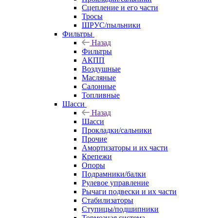
Сцепление и его части
Тросы
ШРУС/пыльники
Фильтры
Назад
Фильтры
АКПП
Воздушные
Масляные
Салонные
Топливные
Шасси
Назад
Шасси
Прокладки/сальники
Прочие
Амортизаторы и их части
Крепежи
Опоры
Подрамники/балки
Рулевое управление
Рычаги подвески и их части
Стабилизаторы
Ступицы/подшипники
Тормозная система