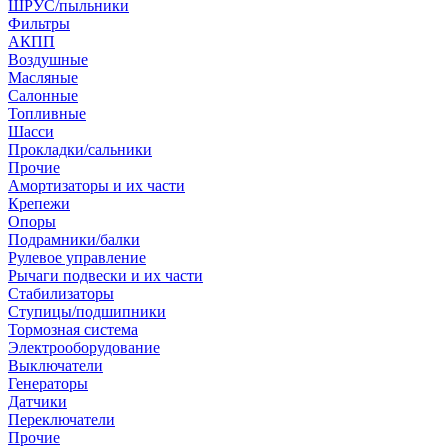
ШРУС/пыльники
Фильтры
АКПП
Воздушные
Масляные
Салонные
Топливные
Шасси
Прокладки/сальники
Прочие
Амортизаторы и их части
Крепежи
Опоры
Подрамники/балки
Рулевое управление
Рычаги подвески и их части
Стабилизаторы
Ступицы/подшипники
Тормозная система
Электрооборудование
Выключатели
Генераторы
Датчики
Переключатели
Прочие