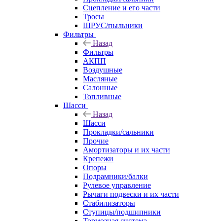
Сцепление и его части
Тросы
ШРУС/пыльники
Фильтры
Назад
Фильтры
АКПП
Воздушные
Масляные
Салонные
Топливные
Шасси
Назад
Шасси
Прокладки/сальники
Прочие
Амортизаторы и их части
Крепежи
Опоры
Подрамники/балки
Рулевое управление
Рычаги подвески и их части
Стабилизаторы
Ступицы/подшипники
Тормозная система