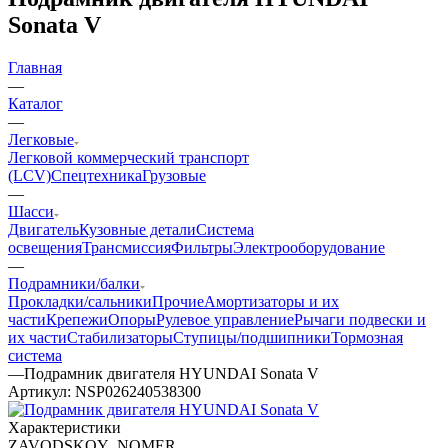
Sonata V
Главная
—
Каталог
—
Легковые
Легковой коммерческий транспорт
(LCV)
Спецтехника
Грузовые
—
Шасси
Двигатель
Кузовные детали
Система
освещения
Трансмиссия
Фильтры
Электрооборудование
—
Подрамники/балки
Прокладки/сальники
Прочие
Амортизаторы и их
части
Крепежи
Опоры
Рулевое управление
Рычаги подвески и
их части
Стабилизаторы
Ступицы/подшипники
Тормозная
система
—
Подрамник двигателя HYUNDAI Sonata V
Артикул:
NSP026240538300
Характеристики
ZAVODSKOY_NOMER