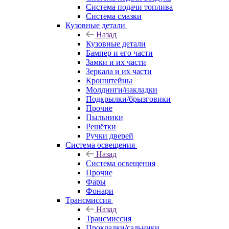
Система подачи топлива
Система смазки
Кузовные детали
Назад
Кузовные детали
Бампер и его части
Замки и их части
Зеркала и их части
Кронштейны
Молдинги/накладки
Подкрылки/брызговики
Прочие
Пыльники
Решётки
Ручки дверей
Система освещения
Назад
Система освещения
Прочие
Фары
Фонари
Трансмиссия
Назад
Трансмиссия
Прокладки/сальники