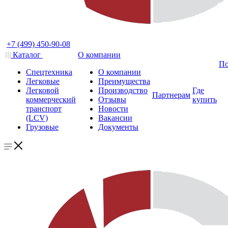
+7 (499) 450-90-08
Каталог
О компании
По
Спецтехника
О компании
Легковые
Преимущества
Легковой
Производство
Где
Партнерам
коммерческий
Отзывы
купить
транспорт
Новости
(LCV)
Вакансии
Грузовые
Документы