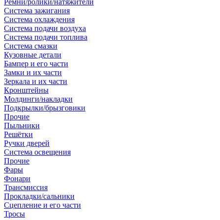
Ремни/ролики/натяжители
Система зажигания
Система охлаждения
Система подачи воздуха
Система подачи топлива
Система смазки
Кузовные детали
Бампер и его части
Замки и их части
Зеркала и их части
Кронштейны
Молдинги/накладки
Подкрылки/брызговики
Прочие
Пыльники
Решётки
Ручки дверей
Система освещения
Прочие
Фары
Фонари
Трансмиссия
Прокладки/сальники
Сцепление и его части
Тросы