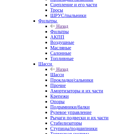
Сцепление и его части
Тросы
ШРУС/пыльники
Фильтры
Назад
Фильтры
АКПП
Воздушные
Масляные
Салонные
Топливные
Шасси
Назад
Шасси
Прокладки/сальники
Прочие
Амортизаторы и их части
Крепежи
Опоры
Подрамники/балки
Рулевое управление
Рычаги подвески и их части
Стабилизаторы
Ступицы/подшипники
Тормозная система