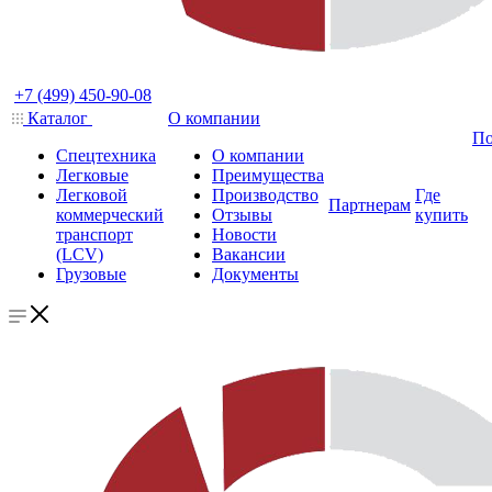
+7 (499) 450-90-08
Каталог
О компании
По
Спецтехника
О компании
Легковые
Преимущества
Легковой
Производство
Где
Партнерам
коммерческий
Отзывы
купить
транспорт
Новости
(LCV)
Вакансии
Грузовые
Документы