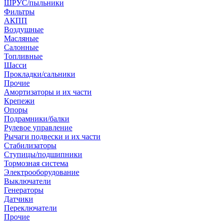
ШРУС/пыльники
Фильтры
АКПП
Воздушные
Масляные
Салонные
Топливные
Шасси
Прокладки/сальники
Прочие
Амортизаторы и их части
Крепежи
Опоры
Подрамники/балки
Рулевое управление
Рычаги подвески и их части
Стабилизаторы
Ступицы/подшипники
Тормозная система
Электрооборудование
Выключатели
Генераторы
Датчики
Переключатели
Прочие