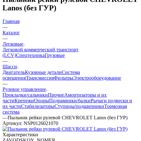
Lanos (без ГУР)
Главная
—
Каталог
—
Легковые
Легковой коммерческий транспорт
(LCV)
Спецтехника
Грузовые
—
Шасси
Двигатель
Кузовные детали
Система
освещения
Трансмиссия
Фильтры
Электрооборудование
—
Рулевое управление
Прокладки/сальники
Прочие
Амортизаторы и их
части
Крепежи
Опоры
Подрамники/балки
Рычаги подвески и
их части
Стабилизаторы
Ступицы/подшипники
Тормозная
система
—
Пыльник рейки рулевой CHEVROLET Lanos (без ГУР)
Артикул:
NSP0126021070
Характеристики
ZAVODSKOY_NOMER