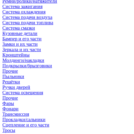
Ремни/ролики/натяжители
Система зажигания
Система охлаждения
Система подачи воздуха
Система подачи топлива
Система смазки
Кузовные детали
Бампер и его части
Замки и их части
Зеркала и их части
Кронштейны
Молдинги/накладки
Подкрылки/брызговики
Прочие
Пыльники
Решётки
Ручки дверей
Система освещения
Прочие
Фары
Фонари
Трансмиссия
Прокладки/сальники
Сцепление и его части
Тросы