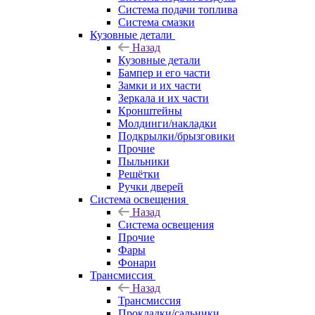
Система подачи топлива
Система смазки
Кузовные детали
Назад
Кузовные детали
Бампер и его части
Замки и их части
Зеркала и их части
Кронштейны
Молдинги/накладки
Подкрылки/брызговики
Прочие
Пыльники
Решётки
Ручки дверей
Система освещения
Назад
Система освещения
Прочие
Фары
Фонари
Трансмиссия
Назад
Трансмиссия
Прокладки/сальники