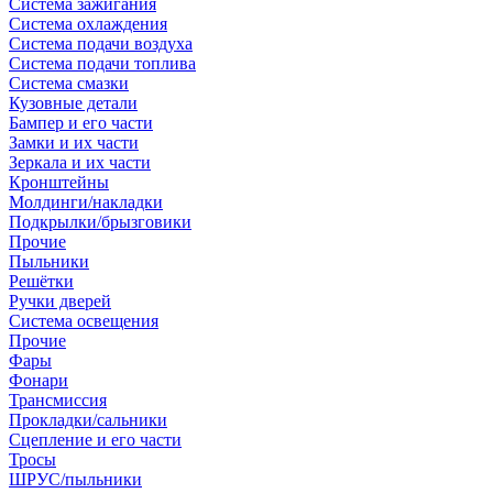
Система зажигания
Система охлаждения
Система подачи воздуха
Система подачи топлива
Система смазки
Кузовные детали
Бампер и его части
Замки и их части
Зеркала и их части
Кронштейны
Молдинги/накладки
Подкрылки/брызговики
Прочие
Пыльники
Решётки
Ручки дверей
Система освещения
Прочие
Фары
Фонари
Трансмиссия
Прокладки/сальники
Сцепление и его части
Тросы
ШРУС/пыльники