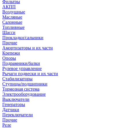
Фильтры
АКПП
Воздушные
Масляные
Салонные
Топливные
Шасси
Прокладки/сальники
Прочие
Амортизаторы и их части
Крепежи
Опоры
Подрамники/балки
Рулевое управление
Рычаги подвески и их части
Стабилизаторы
Ступицы/подшипники
Тормозная система
Электрооборудование
Выключатели
Генераторы
Датчики
Переключатели
Прочие
Реле