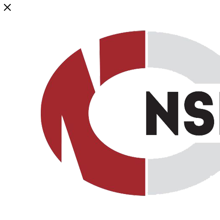
Генеральный дистрибьютор торговой марки NSP в России и ст