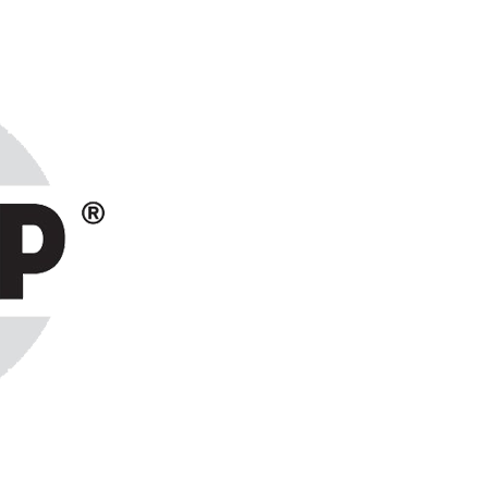
ранах СНГ