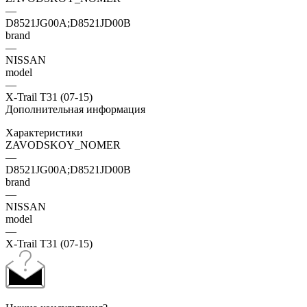
—
D8521JG00A;D8521JD00B
brand
—
NISSAN
model
—
X-Trail T31 (07-15)
Дополнительная информация
Характеристики
ZAVODSKOY_NOMER
—
D8521JG00A;D8521JD00B
brand
—
NISSAN
model
—
X-Trail T31 (07-15)