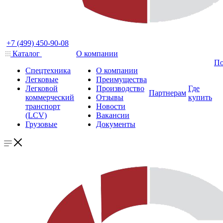
+7 (499) 450-90-08
Каталог
О компании
По
Спецтехника
О компании
Легковые
Преимущества
Легковой
Производство
Где
Партнерам
коммерческий
Отзывы
купить
транспорт
Новости
(LCV)
Вакансии
Грузовые
Документы