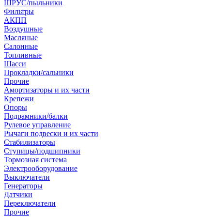
ШРУС/пыльники
Фильтры
АКПП
Воздушные
Масляные
Салонные
Топливные
Шасси
Прокладки/сальники
Прочие
Амортизаторы и их части
Крепежи
Опоры
Подрамники/балки
Рулевое управление
Рычаги подвески и их части
Стабилизаторы
Ступицы/подшипники
Тормозная система
Электрооборудование
Выключатели
Генераторы
Датчики
Переключатели
Прочие