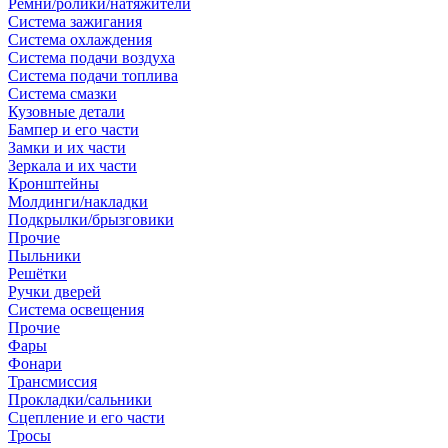
Ремни/ролики/натяжители
Система зажигания
Система охлаждения
Система подачи воздуха
Система подачи топлива
Система смазки
Кузовные детали
Бампер и его части
Замки и их части
Зеркала и их части
Кронштейны
Молдинги/накладки
Подкрылки/брызговики
Прочие
Пыльники
Решётки
Ручки дверей
Система освещения
Прочие
Фары
Фонари
Трансмиссия
Прокладки/сальники
Сцепление и его части
Тросы