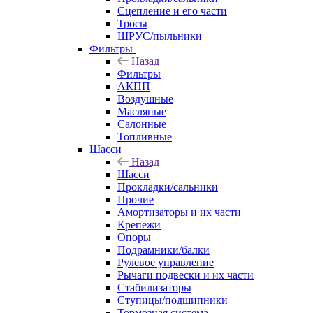
Сцепление и его части
Тросы
ШРУС/пыльники
Фильтры
Назад
Фильтры
АКПП
Воздушные
Масляные
Салонные
Топливные
Шасси
Назад
Шасси
Прокладки/сальники
Прочие
Амортизаторы и их части
Крепежи
Опоры
Подрамники/балки
Рулевое управление
Рычаги подвески и их части
Стабилизаторы
Ступицы/подшипники
Тормозная система