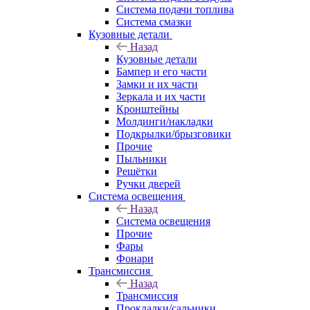
Система подачи топлива
Система смазки
Кузовные детали
Назад
Кузовные детали
Бампер и его части
Замки и их части
Зеркала и их части
Кронштейны
Молдинги/накладки
Подкрылки/брызговики
Прочие
Пыльники
Решётки
Ручки дверей
Система освещения
Назад
Система освещения
Прочие
Фары
Фонари
Трансмиссия
Назад
Трансмиссия
Прокладки/сальники