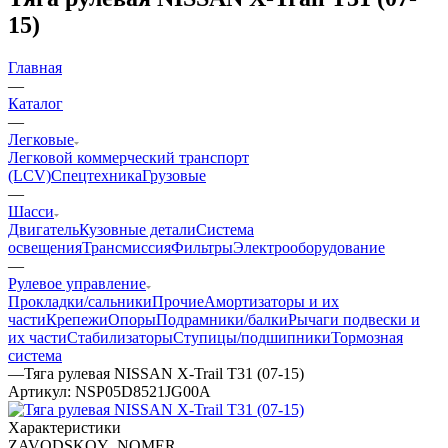
15)
Главная
—
Каталог
—
Легковые
Легковой коммерческий транспорт
(LCV)
Спецтехника
Грузовые
—
Шасси
Двигатель
Кузовные детали
Система
освещения
Трансмиссия
Фильтры
Электрооборудование
—
Рулевое управление
Прокладки/сальники
Прочие
Амортизаторы и их
части
Крепежи
Опоры
Подрамники/балки
Рычаги подвески и
их части
Стабилизаторы
Ступицы/подшипники
Тормозная
система
—
Тяга рулевая NISSAN X-Trail T31 (07-15)
Артикул:
NSP05D8521JG00A
Характеристики
ZAVODSKOY_NOMER