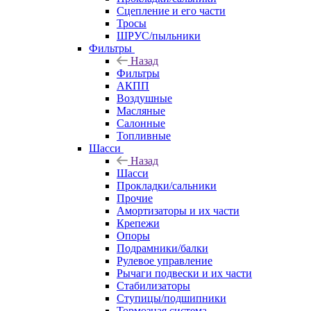
Сцепление и его части
Тросы
ШРУС/пыльники
Фильтры
Назад
Фильтры
АКПП
Воздушные
Масляные
Салонные
Топливные
Шасси
Назад
Шасси
Прокладки/сальники
Прочие
Амортизаторы и их части
Крепежи
Опоры
Подрамники/балки
Рулевое управление
Рычаги подвески и их части
Стабилизаторы
Ступицы/подшипники
Тормозная система