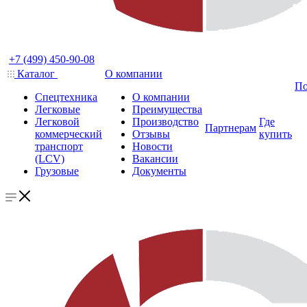
+7 (499) 450-90-08
Каталог
О компании
По
Спецтехника
О компании
Легковые
Преимущества
Легковой
Производство
Где
Партнерам
коммерческий
Отзывы
купить
транспорт
Новости
(LCV)
Вакансии
Грузовые
Документы