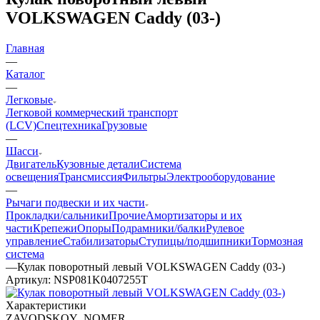
VOLKSWAGEN Caddy (03-)
Главная
—
Каталог
—
Легковые
Легковой коммерческий транспорт
(LCV)
Спецтехника
Грузовые
—
Шасси
Двигатель
Кузовные детали
Система
освещения
Трансмиссия
Фильтры
Электрооборудование
—
Рычаги подвески и их части
Прокладки/сальники
Прочие
Амортизаторы и их
части
Крепежи
Опоры
Подрамники/балки
Рулевое
управление
Стабилизаторы
Ступицы/подшипники
Тормозная
система
—
Кулак поворотный левый VOLKSWAGEN Caddy (03-)
Артикул:
NSP081K0407255T
Характеристики
ZAVODSKOY_NOMER