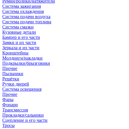
Ремни/ролики/натяжители
Система зажигания
Система охлаждения
Система подачи воздуха
Система подачи топлива
Система смазки
Кузовные детали
Бампер и его части
Замки и их части
Зеркала и их части
Кронштейны
Молдинги/накладки
Подкрылки/брызговики
Прочие
Пыльники
Решётки
Ручки дверей
Система освещения
Прочие
Фары
Фонари
Трансмиссия
Прокладки/сальники
Сцепление и его части
Тросы