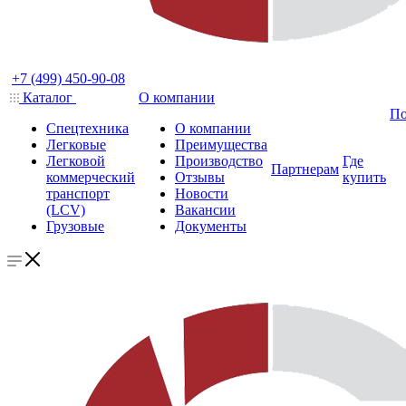
+7 (499) 450-90-08
Каталог
О компании
По
Спецтехника
О компании
Легковые
Преимущества
Легковой
Производство
Где
Партнерам
коммерческий
Отзывы
купить
транспорт
Новости
(LCV)
Вакансии
Грузовые
Документы