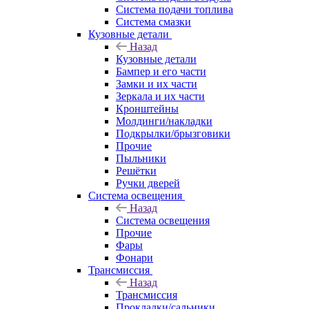
Система подачи топлива
Система смазки
Кузовные детали
Назад
Кузовные детали
Бампер и его части
Замки и их части
Зеркала и их части
Кронштейны
Молдинги/накладки
Подкрылки/брызговики
Прочие
Пыльники
Решётки
Ручки дверей
Система освещения
Назад
Система освещения
Прочие
Фары
Фонари
Трансмиссия
Назад
Трансмиссия
Прокладки/сальники