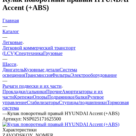
Accent (+ABS)
Главная
—
Каталог
—
Легковые
Легковой коммерческий транспорт
(LCV)
Спецтехника
Грузовые
—
Шасси
Двигатель
Кузовные детали
Система
освещения
Трансмиссия
Фильтры
Электрооборудование
—
Рычаги подвески и их части
Прокладки/сальники
Прочие
Амортизаторы и их
части
Крепежи
Опоры
Подрамники/балки
Рулевое
управление
Стабилизаторы
Ступицы/подшипники
Тормозная
система
—
Кулак поворотный правый HYUNDAI Accent (+ABS)
Артикул:
NSP025171625500
Характеристики
ZAVODSKOY_NOMER