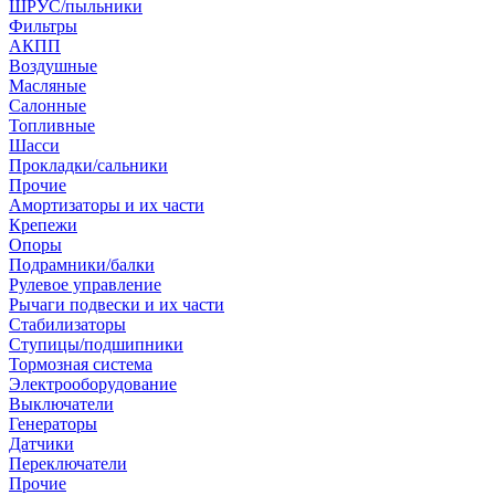
ШРУС/пыльники
Фильтры
АКПП
Воздушные
Масляные
Салонные
Топливные
Шасси
Прокладки/сальники
Прочие
Амортизаторы и их части
Крепежи
Опоры
Подрамники/балки
Рулевое управление
Рычаги подвески и их части
Стабилизаторы
Ступицы/подшипники
Тормозная система
Электрооборудование
Выключатели
Генераторы
Датчики
Переключатели
Прочие