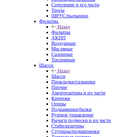
Сцепление и его части
Тросы
ШРУС/пыльники
Фильтры
Назад
Фильтры
АКПП
Воздушные
Масляные
Салонные
Топливные
Шасси
Назад
Шасси
Прокладки/сальники
Прочие
Амортизаторы и их части
Крепежи
Опоры
Подрамники/балки
Рулевое управление
Рычаги подвески и их части
Стабилизаторы
Ступицы/подшипники
Тормозная система