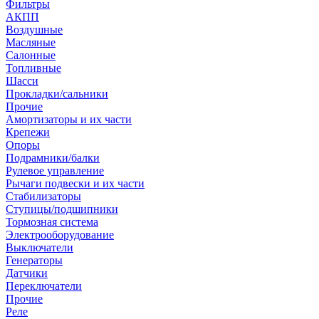
Фильтры
АКПП
Воздушные
Масляные
Салонные
Топливные
Шасси
Прокладки/сальники
Прочие
Амортизаторы и их части
Крепежи
Опоры
Подрамники/балки
Рулевое управление
Рычаги подвески и их части
Стабилизаторы
Ступицы/подшипники
Тормозная система
Электрооборудование
Выключатели
Генераторы
Датчики
Переключатели
Прочие
Реле