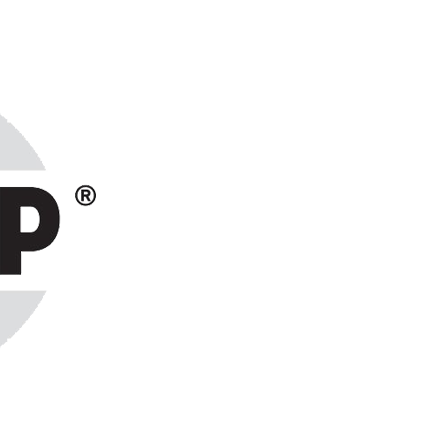
ранах СНГ