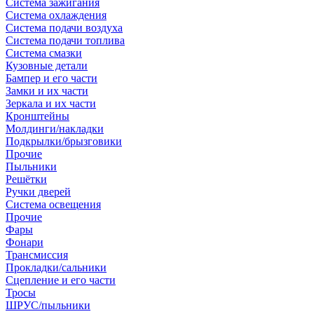
Система зажигания
Система охлаждения
Система подачи воздуха
Система подачи топлива
Система смазки
Кузовные детали
Бампер и его части
Замки и их части
Зеркала и их части
Кронштейны
Молдинги/накладки
Подкрылки/брызговики
Прочие
Пыльники
Решётки
Ручки дверей
Система освещения
Прочие
Фары
Фонари
Трансмиссия
Прокладки/сальники
Сцепление и его части
Тросы
ШРУС/пыльники