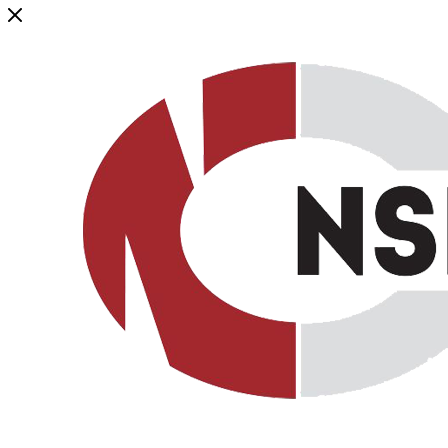
Генеральный дистрибьютор торговой марки NSP в России и ст