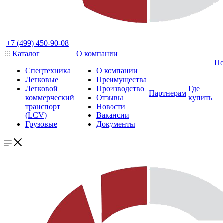
+7 (499) 450-90-08
Каталог
О компании
По
Спецтехника
О компании
Легковые
Преимущества
Легковой
Производство
Где
Партнерам
коммерческий
Отзывы
купить
транспорт
Новости
(LCV)
Вакансии
Грузовые
Документы