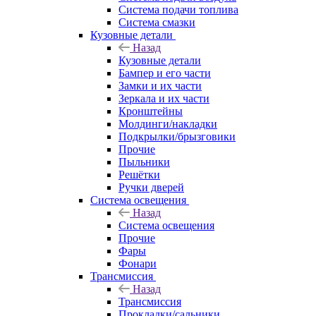
Система подачи топлива
Система смазки
Кузовные детали
Назад
Кузовные детали
Бампер и его части
Замки и их части
Зеркала и их части
Кронштейны
Молдинги/накладки
Подкрылки/брызговики
Прочие
Пыльники
Решётки
Ручки дверей
Система освещения
Назад
Система освещения
Прочие
Фары
Фонари
Трансмиссия
Назад
Трансмиссия
Прокладки/сальники