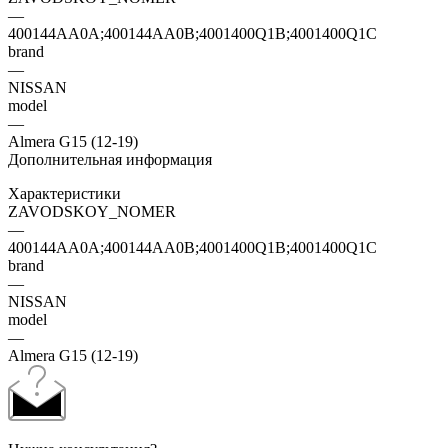
—
400144AA0A;400144AA0B;4001400Q1B;4001400Q1C
brand
—
NISSAN
model
—
Almera G15 (12-19)
Дополнительная информация
Характеристики
ZAVODSKOY_NOMER
—
400144AA0A;400144AA0B;4001400Q1B;4001400Q1C
brand
—
NISSAN
model
—
Almera G15 (12-19)