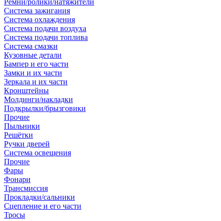
Ремни/ролики/натяжители
Система зажигания
Система охлаждения
Система подачи воздуха
Система подачи топлива
Система смазки
Кузовные детали
Бампер и его части
Замки и их части
Зеркала и их части
Кронштейны
Молдинги/накладки
Подкрылки/брызговики
Прочие
Пыльники
Решётки
Ручки дверей
Система освещения
Прочие
Фары
Фонари
Трансмиссия
Прокладки/сальники
Сцепление и его части
Тросы