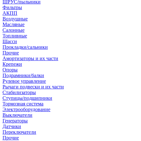
ШРУС/пыльники
Фильтры
АКПП
Воздушные
Масляные
Салонные
Топливные
Шасси
Прокладки/сальники
Прочие
Амортизаторы и их части
Крепежи
Опоры
Подрамники/балки
Рулевое управление
Рычаги подвески и их части
Стабилизаторы
Ступицы/подшипники
Тормозная система
Электрооборудование
Выключатели
Генераторы
Датчики
Переключатели
Прочие