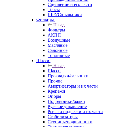
Сцепление и его части
Тросы
ШРУС/пыльники
Фильтры
Назад
Фильтры
АКПП
Воздушные
Масляные
Салонные
Топливные
Шасси
Назад
Шасси
Прокладки/сальники
Прочие
Амортизаторы и их части
Крепежи
Опоры
Подрамники/балки
Рулевое управление
Рычаги подвески и их части
Стабилизаторы
Ступицы/подшипники
Тормозная система