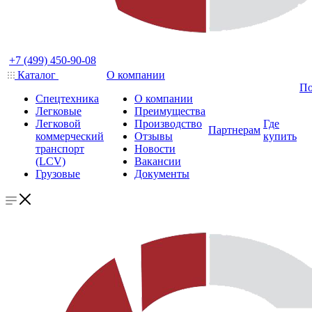
+7 (499) 450-90-08
Каталог
О компании
По
Спецтехника
О компании
Легковые
Преимущества
Легковой
Производство
Где
Партнерам
коммерческий
Отзывы
купить
транспорт
Новости
(LCV)
Вакансии
Грузовые
Документы