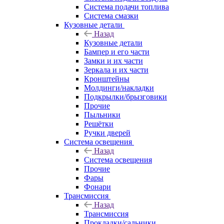
Система подачи топлива
Система смазки
Кузовные детали
Назад
Кузовные детали
Бампер и его части
Замки и их части
Зеркала и их части
Кронштейны
Молдинги/накладки
Подкрылки/брызговики
Прочие
Пыльники
Решётки
Ручки дверей
Система освещения
Назад
Система освещения
Прочие
Фары
Фонари
Трансмиссия
Назад
Трансмиссия
Прокладки/сальники