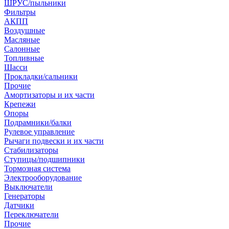
ШРУС/пыльники
Фильтры
АКПП
Воздушные
Масляные
Салонные
Топливные
Шасси
Прокладки/сальники
Прочие
Амортизаторы и их части
Крепежи
Опоры
Подрамники/балки
Рулевое управление
Рычаги подвески и их части
Стабилизаторы
Ступицы/подшипники
Тормозная система
Электрооборудование
Выключатели
Генераторы
Датчики
Переключатели
Прочие