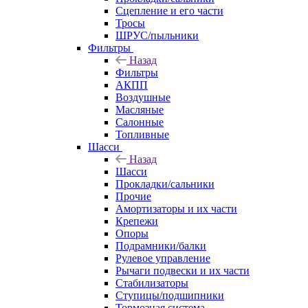
Сцепление и его части
Тросы
ШРУС/пыльники
Фильтры
Назад
Фильтры
АКПП
Воздушные
Масляные
Салонные
Топливные
Шасси
Назад
Шасси
Прокладки/сальники
Прочие
Амортизаторы и их части
Крепежи
Опоры
Подрамники/балки
Рулевое управление
Рычаги подвески и их части
Стабилизаторы
Ступицы/подшипники
Тормозная система