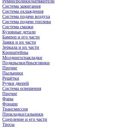
Ремни/ролики/натяжители
Система зажигания
Система охлаждения
Система подачи воздуха
Система подачи топлива
Система смазки
Кузовные детали
Бампер и его части
Замки и их части
Зеркала и их части
Кронштейны
Молдинги/накладки
Подкрылки/брызговики
Прочие
Пыльники
Решётки
Ручки дверей
Система освещения
Прочие
Фары
Фонари
Трансмиссия
Прокладки/сальники
Сцепление и его части
Тросы