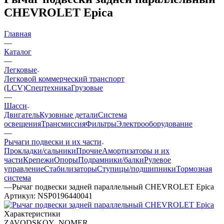
CHEVROLET Epica
Главная
—
Каталог
—
Легковые
Легковой коммерческий транспорт
(LCV)
Спецтехника
Грузовые
—
Шасси
Двигатель
Кузовные детали
Система
освещения
Трансмиссия
Фильтры
Электрооборудование
—
Рычаги подвески и их части
Прокладки/сальники
Прочие
Амортизаторы и их
части
Крепежи
Опоры
Подрамники/балки
Рулевое
управление
Стабилизаторы
Ступицы/подшипники
Тормозная
система
—
Рычаг подвески задней параллельный CHEVROLET Epica
Артикул:
NSP0196440041
Характеристики
ZAVODSKOY_NOMER