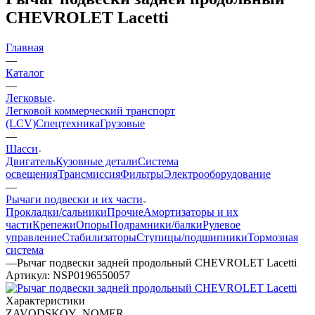
CHEVROLET Lacetti
Главная
—
Каталог
—
Легковые
Легковой коммерческий транспорт
(LCV)
Спецтехника
Грузовые
—
Шасси
Двигатель
Кузовные детали
Система
освещения
Трансмиссия
Фильтры
Электрооборудование
—
Рычаги подвески и их части
Прокладки/сальники
Прочие
Амортизаторы и их
части
Крепежи
Опоры
Подрамники/балки
Рулевое
управление
Стабилизаторы
Ступицы/подшипники
Тормозная
система
—
Рычаг подвески задней продольный CHEVROLET Lacetti
Артикул:
NSP0196550057
Характеристики
ZAVODSKOY_NOMER