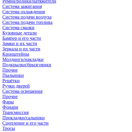
Ремни/ролики/натяжители
Система зажигания
Система охлаждения
Система подачи воздуха
Система подачи топлива
Система смазки
Кузовные детали
Бампер и его части
Замки и их части
Зеркала и их части
Кронштейны
Молдинги/накладки
Подкрылки/брызговики
Прочие
Пыльники
Решётки
Ручки дверей
Система освещения
Прочие
Фары
Фонари
Трансмиссия
Прокладки/сальники
Сцепление и его части
Тросы