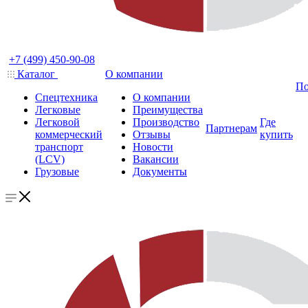
+7 (499) 450-90-08
Каталог
О компании
По
Спецтехника
О компании
Легковые
Преимущества
Легковой
Производство
Где
Партнерам
коммерческий
Отзывы
купить
транспорт
Новости
(LCV)
Вакансии
Грузовые
Документы