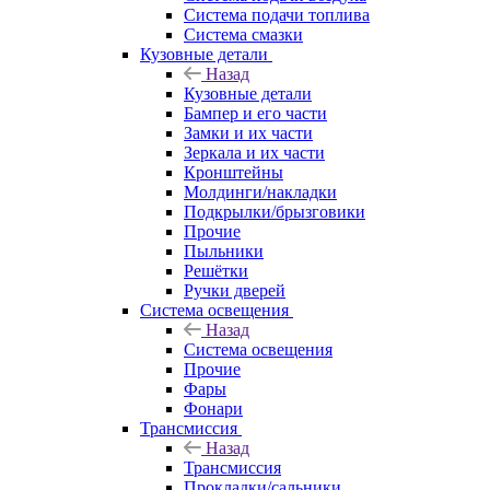
Система подачи топлива
Система смазки
Кузовные детали
Назад
Кузовные детали
Бампер и его части
Замки и их части
Зеркала и их части
Кронштейны
Молдинги/накладки
Подкрылки/брызговики
Прочие
Пыльники
Решётки
Ручки дверей
Система освещения
Назад
Система освещения
Прочие
Фары
Фонари
Трансмиссия
Назад
Трансмиссия
Прокладки/сальники