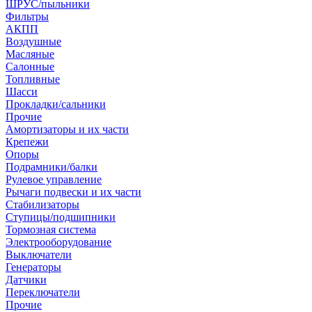
ШРУС/пыльники
Фильтры
АКПП
Воздушные
Масляные
Салонные
Топливные
Шасси
Прокладки/сальники
Прочие
Амортизаторы и их части
Крепежи
Опоры
Подрамники/балки
Рулевое управление
Рычаги подвески и их части
Стабилизаторы
Ступицы/подшипники
Тормозная система
Электрооборудование
Выключатели
Генераторы
Датчики
Переключатели
Прочие