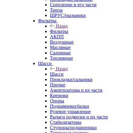
Сцепление и его части
Тросы
ШРУС/пыльники
Фильтры
Назад
Фильтры
АКПП
Воздушные
Масляные
Салонные
Топливные
Шасси
Назад
Шасси
Прокладки/сальники
Прочие
Амортизаторы и их части
Крепежи
Опоры
Подрамники/балки
Рулевое управление
Рычаги подвески и их части
Стабилизаторы
Ступицы/подшипники
Тормозная система