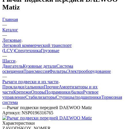
Matiz
Главная
—
Каталог
—
Легковые
Легковой коммерческий транспорт
(LCV)
Спецтехника
Грузовые
—
Шасси
Двигатель
Кузовные детали
Система
освещения
Трансмиссия
Фильтры
Электрооборудование
—
Рычаги подвески и их части
Прокладки/сальники
Прочие
Амортизаторы и их
части
Крепежи
Опоры
Подрамники/балки
Рулевое
управление
Стабилизаторы
Ступицы/подшипники
Тормозная
система
—
Рычаг подвески передней DAEWOO Matiz
Артикул:
NSP0196316765
Характеристики
ZAVODSKOY_NOMER