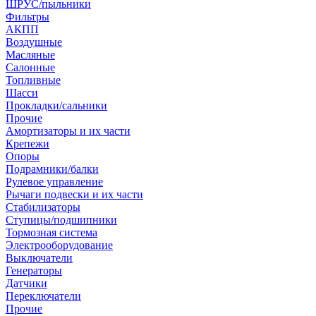
ШРУС/пыльники
Фильтры
АКПП
Воздушные
Масляные
Салонные
Топливные
Шасси
Прокладки/сальники
Прочие
Амортизаторы и их части
Крепежи
Опоры
Подрамники/балки
Рулевое управление
Рычаги подвески и их части
Стабилизаторы
Ступицы/подшипники
Тормозная система
Электрооборудование
Выключатели
Генераторы
Датчики
Переключатели
Прочие