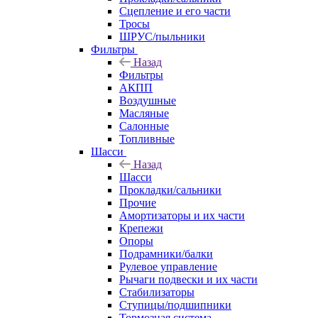
Сцепление и его части
Тросы
ШРУС/пыльники
Фильтры
Назад
Фильтры
АКПП
Воздушные
Масляные
Салонные
Топливные
Шасси
Назад
Шасси
Прокладки/сальники
Прочие
Амортизаторы и их части
Крепежи
Опоры
Подрамники/балки
Рулевое управление
Рычаги подвески и их части
Стабилизаторы
Ступицы/подшипники
Тормозная система