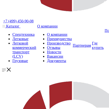
+7 (499) 450-90-08
Каталог
О компании
По
Спецтехника
О компании
Легковые
Преимущества
Легковой
Производство
Где
Партнерам
коммерческий
Отзывы
купить
транспорт
Новости
(LCV)
Вакансии
Грузовые
Документы