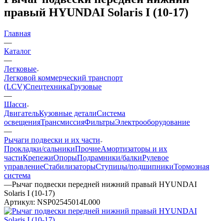
правый HYUNDAI Solaris I (10-17)
Главная
—
Каталог
—
Легковые
Легковой коммерческий транспорт
(LCV)
Спецтехника
Грузовые
—
Шасси
Двигатель
Кузовные детали
Система
освещения
Трансмиссия
Фильтры
Электрооборудование
—
Рычаги подвески и их части
Прокладки/сальники
Прочие
Амортизаторы и их
части
Крепежи
Опоры
Подрамники/балки
Рулевое
управление
Стабилизаторы
Ступицы/подшипники
Тормозная
система
—
Рычаг подвески передней нижний правый HYUNDAI
Solaris I (10-17)
Артикул:
NSP02545014L000