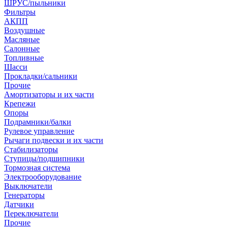
ШРУС/пыльники
Фильтры
АКПП
Воздушные
Масляные
Салонные
Топливные
Шасси
Прокладки/сальники
Прочие
Амортизаторы и их части
Крепежи
Опоры
Подрамники/балки
Рулевое управление
Рычаги подвески и их части
Стабилизаторы
Ступицы/подшипники
Тормозная система
Электрооборудование
Выключатели
Генераторы
Датчики
Переключатели
Прочие