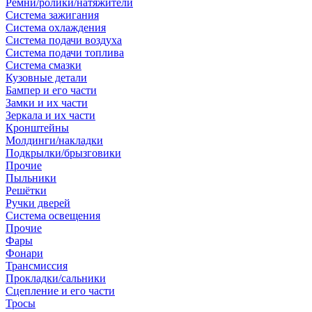
Ремни/ролики/натяжители
Система зажигания
Система охлаждения
Система подачи воздуха
Система подачи топлива
Система смазки
Кузовные детали
Бампер и его части
Замки и их части
Зеркала и их части
Кронштейны
Молдинги/накладки
Подкрылки/брызговики
Прочие
Пыльники
Решётки
Ручки дверей
Система освещения
Прочие
Фары
Фонари
Трансмиссия
Прокладки/сальники
Сцепление и его части
Тросы