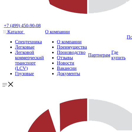
+7 (499) 450-90-08
Каталог
О компании
По
Спецтехника
О компании
Легковые
Преимущества
Легковой
Производство
Где
Партнерам
коммерческий
Отзывы
купить
транспорт
Новости
(LCV)
Вакансии
Грузовые
Документы