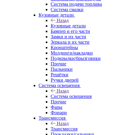
Система подачи топлива
Система смазки
Кузовные детали
Назад
Кузовные детали
Бампер и его части
Замки и их части
Зеркала и их части
Кронштейны
Молдинги/накладки
Подкрылки/брызговики
Прочие
Пыльники
Решётки
Ручки дверей
Система освещения
Назад
Система освещения
Прочие
Фары
Фонари
Трансмиссия
Назад
Трансмиссия
Прокладки/сальники