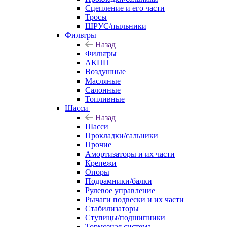
Сцепление и его части
Тросы
ШРУС/пыльники
Фильтры
Назад
Фильтры
АКПП
Воздушные
Масляные
Салонные
Топливные
Шасси
Назад
Шасси
Прокладки/сальники
Прочие
Амортизаторы и их части
Крепежи
Опоры
Подрамники/балки
Рулевое управление
Рычаги подвески и их части
Стабилизаторы
Ступицы/подшипники
Тормозная система