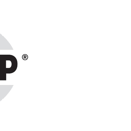
ранах СНГ