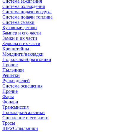
Система зажигания
Система охлаждения
Система подачи воздуха
Система подачи топлива
Система смазки
Кузовные детали
Бампер и его части
Замки и их части
Зеркала и их части
Кронштейны
Молдинги/накладки
Подкрылки/брызговики
Прочие
Пыльники
Решётки
Ручки дверей
Система освещения
Прочие
Фары
Фонари
Трансмиссия
Прокладки/сальники
Сцепление и его части
Тросы
ШРУС/пыльники