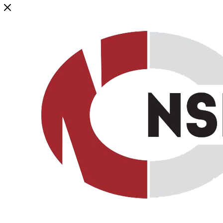
Генеральный дистрибьютор торговой марки NSP в России и ст