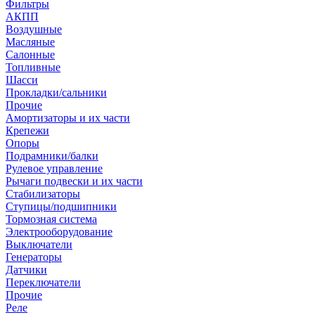
Фильтры
АКПП
Воздушные
Масляные
Салонные
Топливные
Шасси
Прокладки/сальники
Прочие
Амортизаторы и их части
Крепежи
Опоры
Подрамники/балки
Рулевое управление
Рычаги подвески и их части
Стабилизаторы
Ступицы/подшипники
Тормозная система
Электрооборудование
Выключатели
Генераторы
Датчики
Переключатели
Прочие
Реле