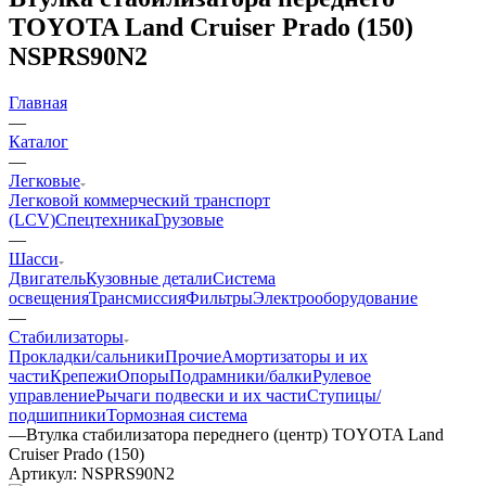
TOYOTA Land Cruiser Prado (150)
NSPRS90N2
Главная
—
Каталог
—
Легковые
Легковой коммерческий транспорт
(LCV)
Спецтехника
Грузовые
—
Шасси
Двигатель
Кузовные детали
Система
освещения
Трансмиссия
Фильтры
Электрооборудование
—
Стабилизаторы
Прокладки/сальники
Прочие
Амортизаторы и их
части
Крепежи
Опоры
Подрамники/балки
Рулевое
управление
Рычаги подвески и их части
Ступицы/
подшипники
Тормозная система
—
Втулка стабилизатора переднего (центр) TOYOTA Land
Cruiser Prado (150)
Артикул:
NSPRS90N2