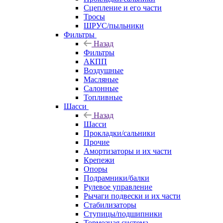
Сцепление и его части
Тросы
ШРУС/пыльники
Фильтры
Назад
Фильтры
АКПП
Воздушные
Масляные
Салонные
Топливные
Шасси
Назад
Шасси
Прокладки/сальники
Прочие
Амортизаторы и их части
Крепежи
Опоры
Подрамники/балки
Рулевое управление
Рычаги подвески и их части
Стабилизаторы
Ступицы/подшипники
Тормозная система