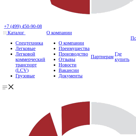
+7 (499) 450-90-08
Каталог
О компании
По
Спецтехника
О компании
Легковые
Преимущества
Легковой
Производство
Где
Партнерам
коммерческий
Отзывы
купить
транспорт
Новости
(LCV)
Вакансии
Грузовые
Документы