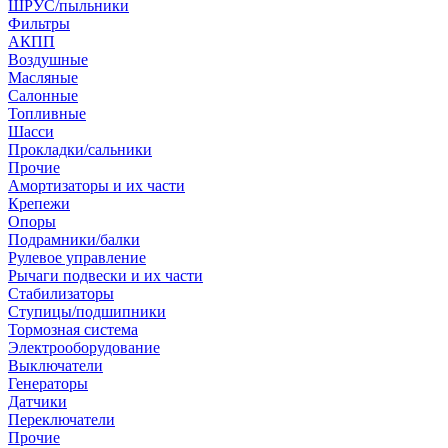
ШРУС/пыльники
Фильтры
АКПП
Воздушные
Масляные
Салонные
Топливные
Шасси
Прокладки/сальники
Прочие
Амортизаторы и их части
Крепежи
Опоры
Подрамники/балки
Рулевое управление
Рычаги подвески и их части
Стабилизаторы
Ступицы/подшипники
Тормозная система
Электрооборудование
Выключатели
Генераторы
Датчики
Переключатели
Прочие