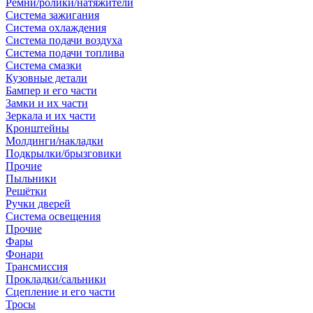
Ремни/ролики/натяжители
Система зажигания
Система охлаждения
Система подачи воздуха
Система подачи топлива
Система смазки
Кузовные детали
Бампер и его части
Замки и их части
Зеркала и их части
Кронштейны
Молдинги/накладки
Подкрылки/брызговики
Прочие
Пыльники
Решётки
Ручки дверей
Система освещения
Прочие
Фары
Фонари
Трансмиссия
Прокладки/сальники
Сцепление и его части
Тросы