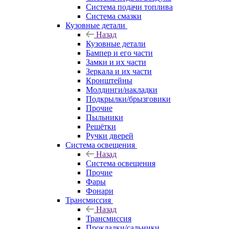
Система подачи топлива
Система смазки
Кузовные детали
Назад
Кузовные детали
Бампер и его части
Замки и их части
Зеркала и их части
Кронштейны
Молдинги/накладки
Подкрылки/брызговики
Прочие
Пыльники
Решётки
Ручки дверей
Система освещения
Назад
Система освещения
Прочие
Фары
Фонари
Трансмиссия
Назад
Трансмиссия
Прокладки/сальники