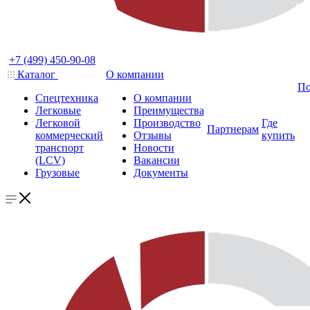
+7 (499) 450-90-08
Каталог
О компании
По
Спецтехника
О компании
Легковые
Преимущества
Легковой
Производство
Где
Партнерам
коммерческий
Отзывы
купить
транспорт
Новости
(LCV)
Вакансии
Грузовые
Документы