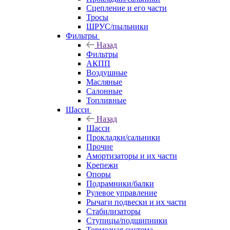
Сцепление и его части
Тросы
ШРУС/пыльники
Фильтры
Назад
Фильтры
АКПП
Воздушные
Масляные
Салонные
Топливные
Шасси
Назад
Шасси
Прокладки/сальники
Прочие
Амортизаторы и их части
Крепежи
Опоры
Подрамники/балки
Рулевое управление
Рычаги подвески и их части
Стабилизаторы
Ступицы/подшипники
Тормозная система