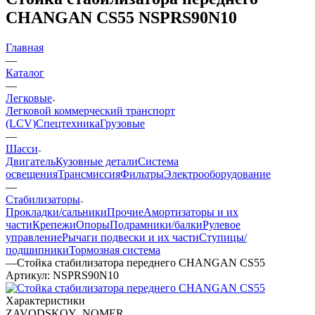
CHANGAN CS55 NSPRS90N10
Главная
—
Каталог
—
Легковые
Легковой коммерческий транспорт
(LCV)
Спецтехника
Грузовые
—
Шасси
Двигатель
Кузовные детали
Система
освещения
Трансмиссия
Фильтры
Электрооборудование
—
Стабилизаторы
Прокладки/сальники
Прочие
Амортизаторы и их
части
Крепежи
Опоры
Подрамники/балки
Рулевое
управление
Рычаги подвески и их части
Ступицы/
подшипники
Тормозная система
—
Стойка стабилизатора переднего CHANGAN CS55
Артикул:
NSPRS90N10
Характеристики
ZAVODSKOY_NOMER