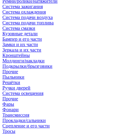
Ремни/ролики/натяжители
Система зажигания
Система охлаждения
Система подачи воздуха
Система подачи топлива
Система смазки
Кузовные детали
Бампер и его части
Замки и их части
Зеркала и их части
Кронштейны
Молдинги/накладки
Подкрылки/брызговики
Прочие
Пыльники
Решётки
Ручки дверей
Система освещения
Прочие
Фары
Фонари
Трансмиссия
Прокладки/сальники
Сцепление и его части
Тросы