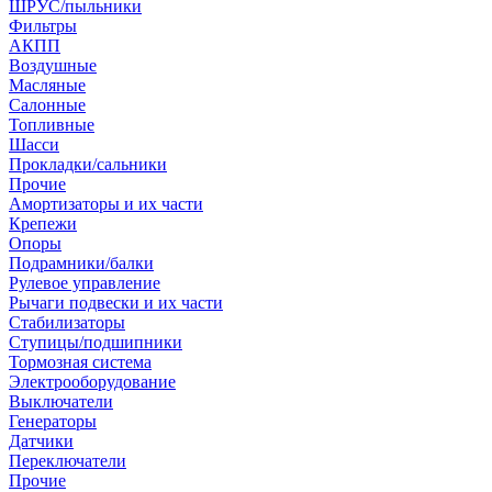
ШРУС/пыльники
Фильтры
АКПП
Воздушные
Масляные
Салонные
Топливные
Шасси
Прокладки/сальники
Прочие
Амортизаторы и их части
Крепежи
Опоры
Подрамники/балки
Рулевое управление
Рычаги подвески и их части
Стабилизаторы
Ступицы/подшипники
Тормозная система
Электрооборудование
Выключатели
Генераторы
Датчики
Переключатели
Прочие