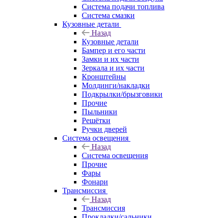
Система подачи топлива
Система смазки
Кузовные детали
Назад
Кузовные детали
Бампер и его части
Замки и их части
Зеркала и их части
Кронштейны
Молдинги/накладки
Подкрылки/брызговики
Прочие
Пыльники
Решётки
Ручки дверей
Система освещения
Назад
Система освещения
Прочие
Фары
Фонари
Трансмиссия
Назад
Трансмиссия
Прокладки/сальники