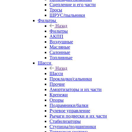
Сцепление и его части
Тросы
ШРУС/пыльники
Фильтры
Назад
Фильтры
АКПП
Воздушные
Масляные
Салонные
Топливные
Шасси
Назад
Шасси
Прокладки/сальники
Прочие
Амортизаторы и их части
Крепежи
Опоры
Подрамники/балки
Рулевое управление
Рычаги подвески и их части
Стабилизаторы
Ступицы/подшипники
Тормозная система