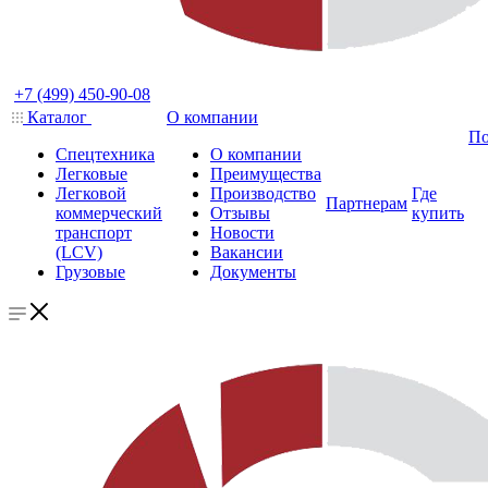
+7 (499) 450-90-08
Каталог
О компании
По
Спецтехника
О компании
Легковые
Преимущества
Легковой
Производство
Где
Партнерам
коммерческий
Отзывы
купить
транспорт
Новости
(LCV)
Вакансии
Грузовые
Документы