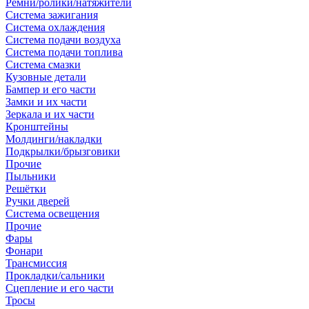
Ремни/ролики/натяжители
Система зажигания
Система охлаждения
Система подачи воздуха
Система подачи топлива
Система смазки
Кузовные детали
Бампер и его части
Замки и их части
Зеркала и их части
Кронштейны
Молдинги/накладки
Подкрылки/брызговики
Прочие
Пыльники
Решётки
Ручки дверей
Система освещения
Прочие
Фары
Фонари
Трансмиссия
Прокладки/сальники
Сцепление и его части
Тросы