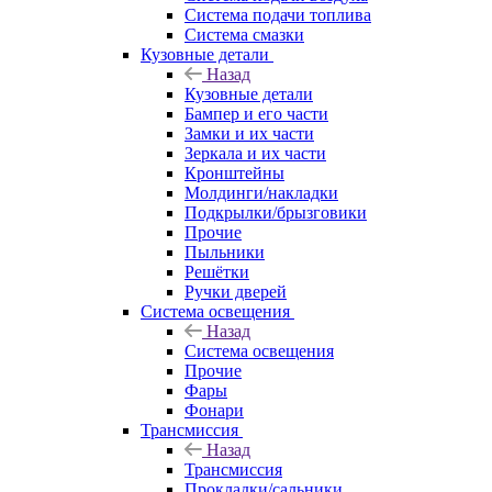
Система подачи топлива
Система смазки
Кузовные детали
Назад
Кузовные детали
Бампер и его части
Замки и их части
Зеркала и их части
Кронштейны
Молдинги/накладки
Подкрылки/брызговики
Прочие
Пыльники
Решётки
Ручки дверей
Система освещения
Назад
Система освещения
Прочие
Фары
Фонари
Трансмиссия
Назад
Трансмиссия
Прокладки/сальники