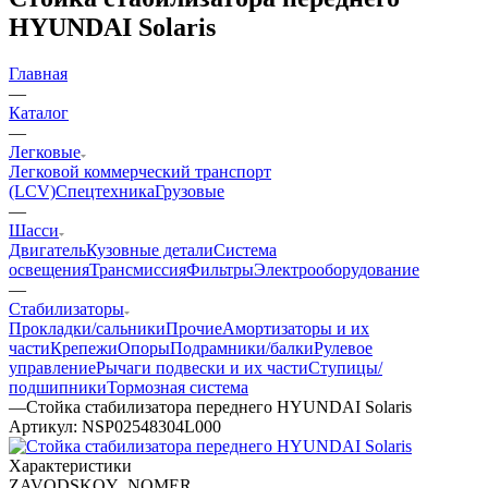
HYUNDAI Solaris
Главная
—
Каталог
—
Легковые
Легковой коммерческий транспорт
(LCV)
Спецтехника
Грузовые
—
Шасси
Двигатель
Кузовные детали
Система
освещения
Трансмиссия
Фильтры
Электрооборудование
—
Стабилизаторы
Прокладки/сальники
Прочие
Амортизаторы и их
части
Крепежи
Опоры
Подрамники/балки
Рулевое
управление
Рычаги подвески и их части
Ступицы/
подшипники
Тормозная система
—
Стойка стабилизатора переднего HYUNDAI Solaris
Артикул:
NSP02548304L000
Характеристики
ZAVODSKOY_NOMER