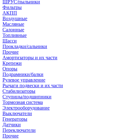
ШРУС/пыльники
Фильтры
АКПП
Воздушные
Масляные
Салонные
Топливные
Шасси
Прокладки/сальники
Прочие
Амортизаторы и их части
Крепежи
Опоры
Подрамники/балки
Рулевое управление
Рычаги подвески и их части
Стабилизаторы
Ступицы/подшипники
Тормозная система
Электрооборудование
Выключатели
Генераторы
Датчики
Переключатели
Прочие