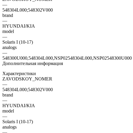
—
548304L000;548302V000
brand
—
HYUNDAI/KIA
model
—
Solaris I (10-17)
analogs
—
548300U000,548304L000,NSP02548304L000,NSP02548300U000
Дополнительная информация
Характеристики
ZAVODSKOY_NOMER
—
548304L000;548302V000
brand
—
HYUNDAI/KIA
model
—
Solaris I (10-17)
analogs
—