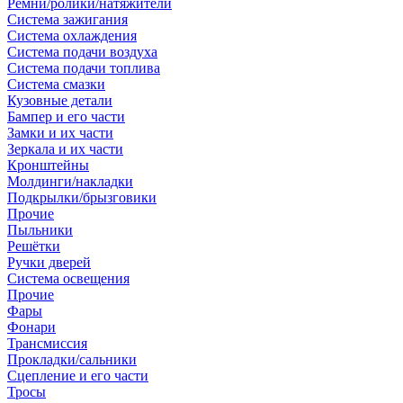
Ремни/ролики/натяжители
Система зажигания
Система охлаждения
Система подачи воздуха
Система подачи топлива
Система смазки
Кузовные детали
Бампер и его части
Замки и их части
Зеркала и их части
Кронштейны
Молдинги/накладки
Подкрылки/брызговики
Прочие
Пыльники
Решётки
Ручки дверей
Система освещения
Прочие
Фары
Фонари
Трансмиссия
Прокладки/сальники
Сцепление и его части
Тросы