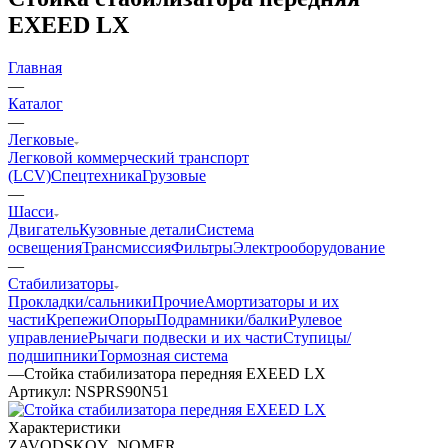
EXEED LX
Главная
—
Каталог
—
Легковые
Легковой коммерческий транспорт
(LCV)
Спецтехника
Грузовые
—
Шасси
Двигатель
Кузовные детали
Система
освещения
Трансмиссия
Фильтры
Электрооборудование
—
Стабилизаторы
Прокладки/сальники
Прочие
Амортизаторы и их
части
Крепежи
Опоры
Подрамники/балки
Рулевое
управление
Рычаги подвески и их части
Ступицы/
подшипники
Тормозная система
—
Стойка стабилизатора передняя EXEED LX
Артикул:
NSPRS90N51
Характеристики
ZAVODSKOY_NOMER