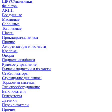
ШРУС/пыльники
Фильтры
АКПП
Воздушные
Масляные
Салонные
Топливные
Шасси
Прокладки/сальники
Прочие
Амортизаторы и их части
Крепежи
Опоры
Подрамники/балки
Рулевое управление
Рычаги подвески и их части
Стабилизаторы
Ступицы/подшипники
Тормозная система
Электрооборудование
Выключатели
Генераторы
Датчики
Переключатели
Прочие