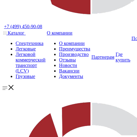
+7 (499) 450-90-08
Каталог
О компании
По
Спецтехника
О компании
Легковые
Преимущества
Легковой
Производство
Где
Партнерам
коммерческий
Отзывы
купить
транспорт
Новости
(LCV)
Вакансии
Грузовые
Документы