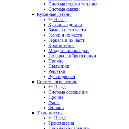
Система подачи топлива
Система смазки
Кузовные детали
Назад
Кузовные детали
Бампер и его части
Замки и их части
Зеркала и их части
Кронштейны
Молдинги/накладки
Подкрылки/брызговики
Прочие
Пыльники
Решётки
Ручки дверей
Система освещения
Назад
Система освещения
Прочие
Фары
Фонари
Трансмиссия
Назад
Трансмиссия
Прокладки/сальники