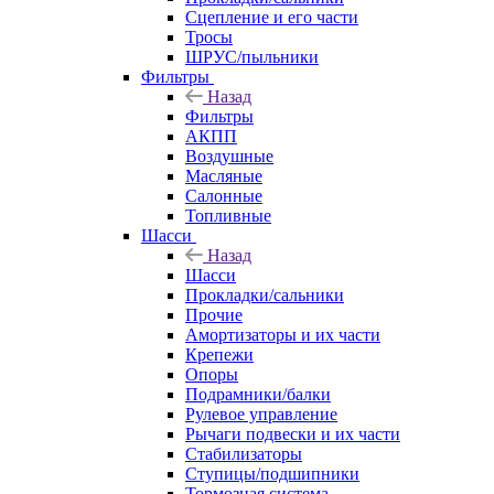
Сцепление и его части
Тросы
ШРУС/пыльники
Фильтры
Назад
Фильтры
АКПП
Воздушные
Масляные
Салонные
Топливные
Шасси
Назад
Шасси
Прокладки/сальники
Прочие
Амортизаторы и их части
Крепежи
Опоры
Подрамники/балки
Рулевое управление
Рычаги подвески и их части
Стабилизаторы
Ступицы/подшипники
Тормозная система