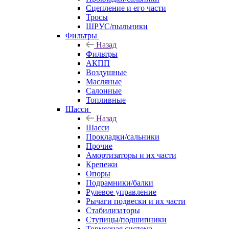
Сцепление и его части
Тросы
ШРУС/пыльники
Фильтры
Назад
Фильтры
АКПП
Воздушные
Масляные
Салонные
Топливные
Шасси
Назад
Шасси
Прокладки/сальники
Прочие
Амортизаторы и их части
Крепежи
Опоры
Подрамники/балки
Рулевое управление
Рычаги подвески и их части
Стабилизаторы
Ступицы/подшипники
Тормозная система