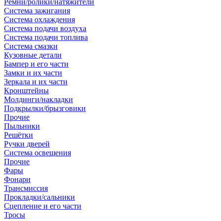
Ремни/ролики/натяжители
Система зажигания
Система охлаждения
Система подачи воздуха
Система подачи топлива
Система смазки
Кузовные детали
Бампер и его части
Замки и их части
Зеркала и их части
Кронштейны
Молдинги/накладки
Подкрылки/брызговики
Прочие
Пыльники
Решётки
Ручки дверей
Система освещения
Прочие
Фары
Фонари
Трансмиссия
Прокладки/сальники
Сцепление и его части
Тросы