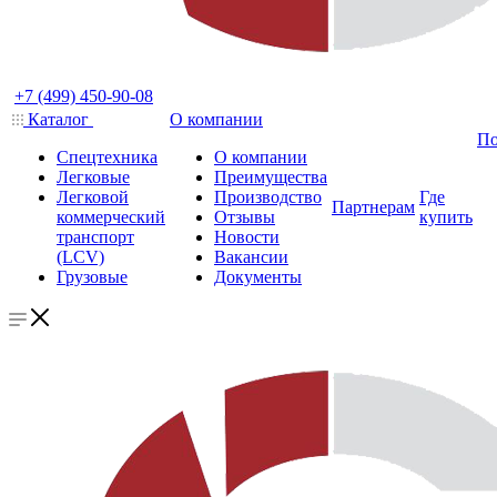
+7 (499) 450-90-08
Каталог
О компании
По
Спецтехника
О компании
Легковые
Преимущества
Легковой
Производство
Где
Партнерам
коммерческий
Отзывы
купить
транспорт
Новости
(LCV)
Вакансии
Грузовые
Документы