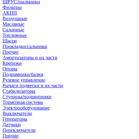
ШРУС/пыльники
Фильтры
АКПП
Воздушные
Масляные
Салонные
Топливные
Шасси
Прокладки/сальники
Прочие
Амортизаторы и их части
Крепежи
Опоры
Подрамники/балки
Рулевое управление
Рычаги подвески и их части
Стабилизаторы
Ступицы/подшипники
Тормозная система
Электрооборудование
Выключатели
Генераторы
Датчики
Переключатели
Прочие