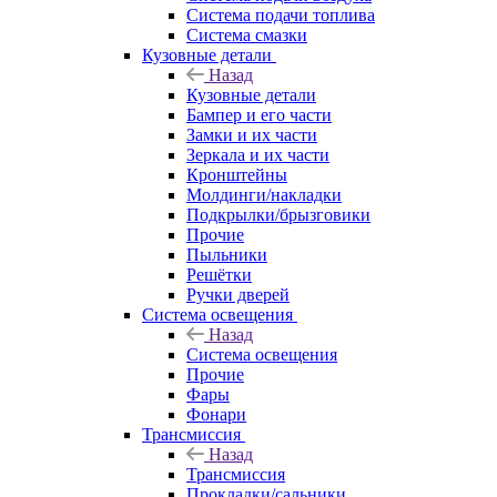
Система подачи топлива
Система смазки
Кузовные детали
Назад
Кузовные детали
Бампер и его части
Замки и их части
Зеркала и их части
Кронштейны
Молдинги/накладки
Подкрылки/брызговики
Прочие
Пыльники
Решётки
Ручки дверей
Система освещения
Назад
Система освещения
Прочие
Фары
Фонари
Трансмиссия
Назад
Трансмиссия
Прокладки/сальники