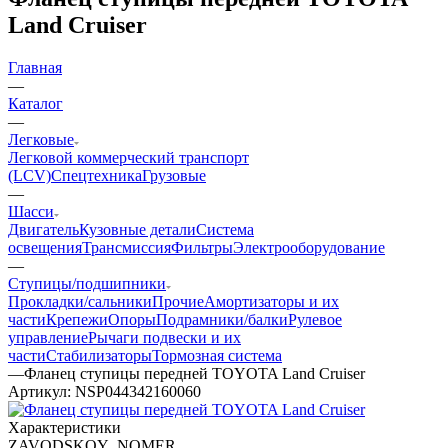
Land Cruiser
Главная
—
Каталог
—
Легковые
Легковой коммерческий транспорт
(LCV)
Спецтехника
Грузовые
—
Шасси
Двигатель
Кузовные детали
Система
освещения
Трансмиссия
Фильтры
Электрооборудование
—
Ступицы/подшипники
Прокладки/сальники
Прочие
Амортизаторы и их
части
Крепежи
Опоры
Подрамники/балки
Рулевое
управление
Рычаги подвески и их
части
Стабилизаторы
Тормозная система
—
Фланец ступицы передней TOYOTA Land Cruiser
Артикул:
NSP044342160060
Характеристики
ZAVODSKOY_NOMER