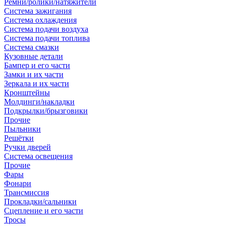
Ремни/ролики/натяжители
Система зажигания
Система охлаждения
Система подачи воздуха
Система подачи топлива
Система смазки
Кузовные детали
Бампер и его части
Замки и их части
Зеркала и их части
Кронштейны
Молдинги/накладки
Подкрылки/брызговики
Прочие
Пыльники
Решётки
Ручки дверей
Система освещения
Прочие
Фары
Фонари
Трансмиссия
Прокладки/сальники
Сцепление и его части
Тросы