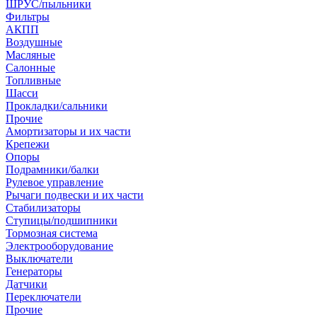
ШРУС/пыльники
Фильтры
АКПП
Воздушные
Масляные
Салонные
Топливные
Шасси
Прокладки/сальники
Прочие
Амортизаторы и их части
Крепежи
Опоры
Подрамники/балки
Рулевое управление
Рычаги подвески и их части
Стабилизаторы
Ступицы/подшипники
Тормозная система
Электрооборудование
Выключатели
Генераторы
Датчики
Переключатели
Прочие