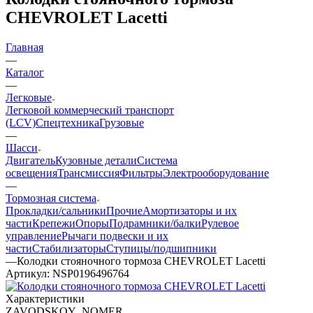
CHEVROLET Lacetti
Главная
—
Каталог
—
Легковые
Легковой коммерческий транспорт
(LCV)
Спецтехника
Грузовые
—
Шасси
Двигатель
Кузовные детали
Система
освещения
Трансмиссия
Фильтры
Электрооборудование
—
Тормозная система
Прокладки/сальники
Прочие
Амортизаторы и их
части
Крепежи
Опоры
Подрамники/балки
Рулевое
управление
Рычаги подвески и их
части
Стабилизаторы
Ступицы/подшипники
—
Колодки стояночного тормоза CHEVROLET Lacetti
Артикул:
NSP0196496764
Характеристики
ZAVODSKOY_NOMER