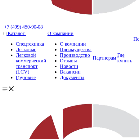
+7 (499) 450-90-08
Каталог
О компании
По
Спецтехника
О компании
Легковые
Преимущества
Легковой
Производство
Где
Партнерам
коммерческий
Отзывы
купить
транспорт
Новости
(LCV)
Вакансии
Грузовые
Документы