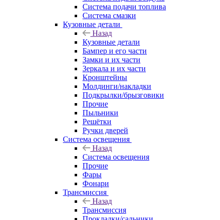
Система подачи топлива
Система смазки
Кузовные детали
Назад
Кузовные детали
Бампер и его части
Замки и их части
Зеркала и их части
Кронштейны
Молдинги/накладки
Подкрылки/брызговики
Прочие
Пыльники
Решётки
Ручки дверей
Система освещения
Назад
Система освещения
Прочие
Фары
Фонари
Трансмиссия
Назад
Трансмиссия
Прокладки/сальники