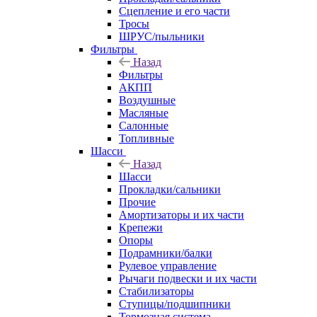
Сцепление и его части
Тросы
ШРУС/пыльники
Фильтры
Назад
Фильтры
АКПП
Воздушные
Масляные
Салонные
Топливные
Шасси
Назад
Шасси
Прокладки/сальники
Прочие
Амортизаторы и их части
Крепежи
Опоры
Подрамники/балки
Рулевое управление
Рычаги подвески и их части
Стабилизаторы
Ступицы/подшипники
Тормозная система