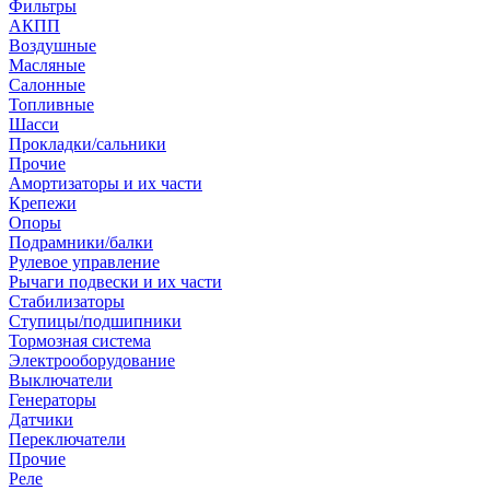
Фильтры
АКПП
Воздушные
Масляные
Салонные
Топливные
Шасси
Прокладки/сальники
Прочие
Амортизаторы и их части
Крепежи
Опоры
Подрамники/балки
Рулевое управление
Рычаги подвески и их части
Стабилизаторы
Ступицы/подшипники
Тормозная система
Электрооборудование
Выключатели
Генераторы
Датчики
Переключатели
Прочие
Реле