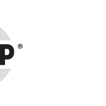
ранах СНГ