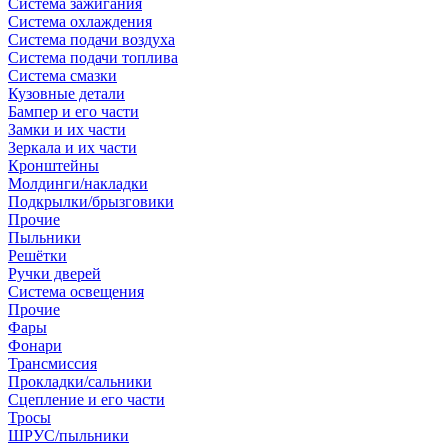
Система зажигания
Система охлаждения
Система подачи воздуха
Система подачи топлива
Система смазки
Кузовные детали
Бампер и его части
Замки и их части
Зеркала и их части
Кронштейны
Молдинги/накладки
Подкрылки/брызговики
Прочие
Пыльники
Решётки
Ручки дверей
Система освещения
Прочие
Фары
Фонари
Трансмиссия
Прокладки/сальники
Сцепление и его части
Тросы
ШРУС/пыльники