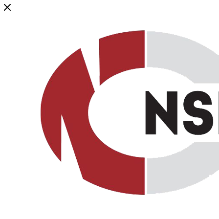
Генеральный дистрибьютор торговой марки NSP в России и ст