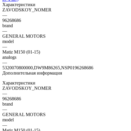
Характеристики
ZAVODSKOY_NOMER
—
96268686
brand
—
GENERAL MOTORS
model
—
Matiz M150 (01-15)
analogs
—
5320070800000,DW9M86265,NSP0196268686
Дополнительная информация
Характеристики
ZAVODSKOY_NOMER
—
96268686
brand
—
GENERAL MOTORS
model
—
Matiz M150 (01-15)