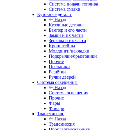
Система подачи топлива
Система смазки
Кузовные детали
Назад
Кузовные детали
Бампер и его части
Замки и их части
Зеркала и их части
Кронштейны
Молдинги/накладки
Подкрылки/брызговики
Прочие
Пыльники
Решётки
Ручки дверей
Система освещения
Назад
Система освещения
Прочие
Фары
Фонари
Трансмиссия
Назад
Трансмиссия
Прокладки/сальники