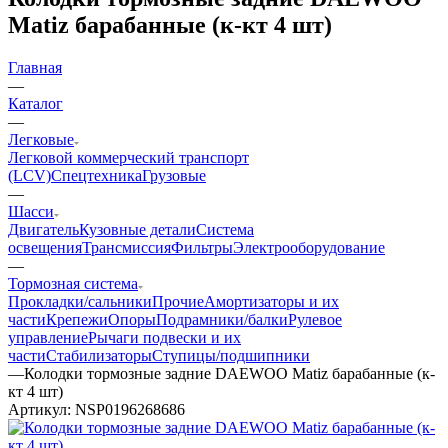
Matiz барабанные (к-кт 4 шт)
Главная
—
Каталог
—
Легковые
Легковой коммерческий транспорт
(LCV)
Спецтехника
Грузовые
—
Шасси
Двигатель
Кузовные детали
Система
освещения
Трансмиссия
Фильтры
Электрооборудование
—
Тормозная система
Прокладки/сальники
Прочие
Амортизаторы и их
части
Крепежи
Опоры
Подрамники/балки
Рулевое
управление
Рычаги подвески и их
части
Стабилизаторы
Ступицы/подшипники
—
Колодки тормозные задние DAEWOO Matiz барабанные (к-
кт 4 шт)
Артикул:
NSP0196268686