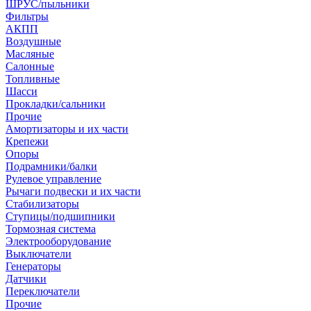
ШРУС/пыльники
Фильтры
АКПП
Воздушные
Масляные
Салонные
Топливные
Шасси
Прокладки/сальники
Прочие
Амортизаторы и их части
Крепежи
Опоры
Подрамники/балки
Рулевое управление
Рычаги подвески и их части
Стабилизаторы
Ступицы/подшипники
Тормозная система
Электрооборудование
Выключатели
Генераторы
Датчики
Переключатели
Прочие