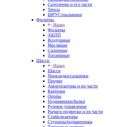
Сцепление и его части
Тросы
ШРУС/пыльники
Фильтры
Назад
Фильтры
АКПП
Воздушные
Масляные
Салонные
Топливные
Шасси
Назад
Шасси
Прокладки/сальники
Прочие
Амортизаторы и их части
Крепежи
Опоры
Подрамники/балки
Рулевое управление
Рычаги подвески и их части
Стабилизаторы
Ступицы/подшипники
Тормозная система