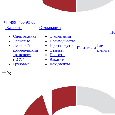
+7 (499) 450-90-08
Каталог
О компании
По
Спецтехника
О компании
Легковые
Преимущества
Легковой
Производство
Где
Партнерам
коммерческий
Отзывы
купить
транспорт
Новости
(LCV)
Вакансии
Грузовые
Документы