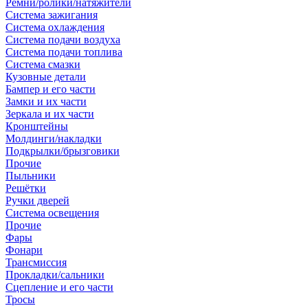
Ремни/ролики/натяжители
Система зажигания
Система охлаждения
Система подачи воздуха
Система подачи топлива
Система смазки
Кузовные детали
Бампер и его части
Замки и их части
Зеркала и их части
Кронштейны
Молдинги/накладки
Подкрылки/брызговики
Прочие
Пыльники
Решётки
Ручки дверей
Система освещения
Прочие
Фары
Фонари
Трансмиссия
Прокладки/сальники
Сцепление и его части
Тросы