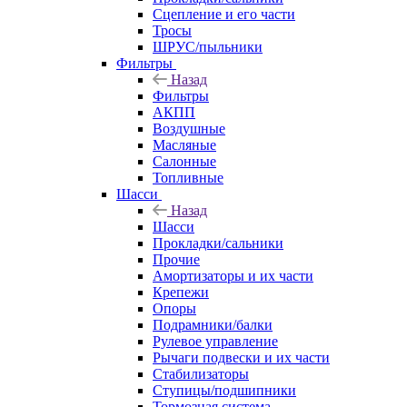
Сцепление и его части
Тросы
ШРУС/пыльники
Фильтры
Назад
Фильтры
АКПП
Воздушные
Масляные
Салонные
Топливные
Шасси
Назад
Шасси
Прокладки/сальники
Прочие
Амортизаторы и их части
Крепежи
Опоры
Подрамники/балки
Рулевое управление
Рычаги подвески и их части
Стабилизаторы
Ступицы/подшипники
Тормозная система