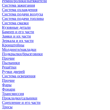
Ремни/ролики/натяжители
Система зажигания
Система охлаждения
Система подачи воздуха
Система подачи топлива
Система смазки
Кузовные детали
Бампер и его части
Замки и их части
Зеркала и их части
Кронштейны
Молдинги/накладки
Подкрылки/брызговики
Прочие
Пыльники
Решётки
Ручки дверей
Система освещения
Прочие
Фары
Фонари
Трансмиссия
Прокладки/сальники
Сцепление и его части
Тросы