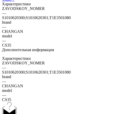
Характеристики
ZAVODSKOY_NOMER
—
S1010620300;S1010620301;T1E3501080
brand
—
CHANGAN
model
—
CS35
Дополнительная информация
Характеристики
ZAVODSKOY_NOMER
—
S1010620300;S1010620301;T1E3501080
brand
—
CHANGAN
model
—
CS35