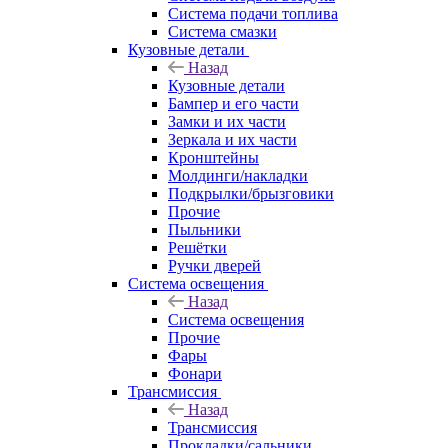
Система подачи топлива
Система смазки
Кузовные детали
Назад
Кузовные детали
Бампер и его части
Замки и их части
Зеркала и их части
Кронштейны
Молдинги/накладки
Подкрылки/брызговики
Прочие
Пыльники
Решётки
Ручки дверей
Система освещения
Назад
Система освещения
Прочие
Фары
Фонари
Трансмиссия
Назад
Трансмиссия
Прокладки/сальники