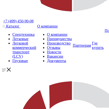
+7 (499) 450-90-08
Каталог
О компании
По
Спецтехника
О компании
Легковые
Преимущества
Легковой
Производство
Где
Партнерам
коммерческий
Отзывы
купить
транспорт
Новости
(LCV)
Вакансии
Грузовые
Документы