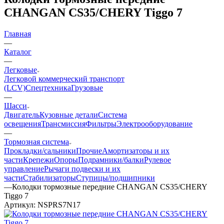
CHANGAN CS35/CHERY Tiggo 7
Главная
—
Каталог
—
Легковые
Легковой коммерческий транспорт
(LCV)
Спецтехника
Грузовые
—
Шасси
Двигатель
Кузовные детали
Система
освещения
Трансмиссия
Фильтры
Электрооборудование
—
Тормозная система
Прокладки/сальники
Прочие
Амортизаторы и их
части
Крепежи
Опоры
Подрамники/балки
Рулевое
управление
Рычаги подвески и их
части
Стабилизаторы
Ступицы/подшипники
—
Колодки тормозные передние CHANGAN CS35/CHERY
Tiggo 7
Артикул:
NSPRS7N17