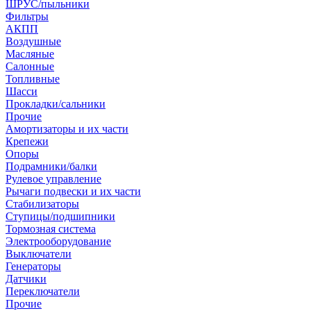
ШРУС/пыльники
Фильтры
АКПП
Воздушные
Масляные
Салонные
Топливные
Шасси
Прокладки/сальники
Прочие
Амортизаторы и их части
Крепежи
Опоры
Подрамники/балки
Рулевое управление
Рычаги подвески и их части
Стабилизаторы
Ступицы/подшипники
Тормозная система
Электрооборудование
Выключатели
Генераторы
Датчики
Переключатели
Прочие