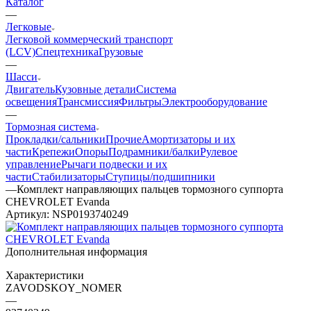
Каталог
—
Легковые
Легковой коммерческий транспорт
(LCV)
Спецтехника
Грузовые
—
Шасси
Двигатель
Кузовные детали
Система
освещения
Трансмиссия
Фильтры
Электрооборудование
—
Тормозная система
Прокладки/сальники
Прочие
Амортизаторы и их
части
Крепежи
Опоры
Подрамники/балки
Рулевое
управление
Рычаги подвески и их
части
Стабилизаторы
Ступицы/подшипники
—
Комплект направляющих пальцев тормозного суппорта
CHEVROLET Evanda
Артикул:
NSP0193740249
Дополнительная информация
Характеристики
ZAVODSKOY_NOMER
—