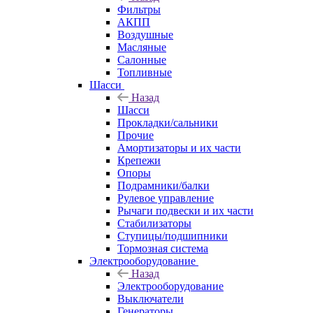
Фильтры
АКПП
Воздушные
Масляные
Салонные
Топливные
Шасси
Назад
Шасси
Прокладки/сальники
Прочие
Амортизаторы и их части
Крепежи
Опоры
Подрамники/балки
Рулевое управление
Рычаги подвески и их части
Стабилизаторы
Ступицы/подшипники
Тормозная система
Электрооборудование
Назад
Электрооборудование
Выключатели
Генераторы