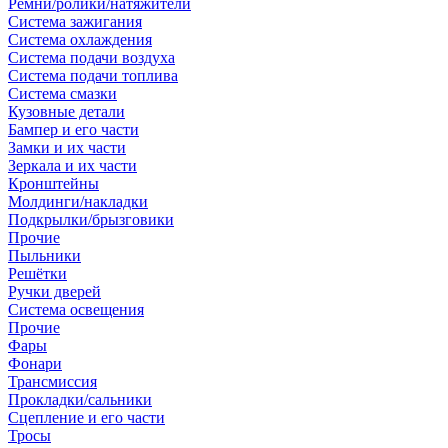
Ремни/ролики/натяжители
Система зажигания
Система охлаждения
Система подачи воздуха
Система подачи топлива
Система смазки
Кузовные детали
Бампер и его части
Замки и их части
Зеркала и их части
Кронштейны
Молдинги/накладки
Подкрылки/брызговики
Прочие
Пыльники
Решётки
Ручки дверей
Система освещения
Прочие
Фары
Фонари
Трансмиссия
Прокладки/сальники
Сцепление и его части
Тросы