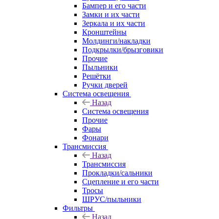
Бампер и его части
Замки и их части
Зеркала и их части
Кронштейны
Молдинги/накладки
Подкрылки/брызговики
Прочие
Пыльники
Решётки
Ручки дверей
Система освещения
Назад
Система освещения
Прочие
Фары
Фонари
Трансмиссия
Назад
Трансмиссия
Прокладки/сальники
Сцепление и его части
Тросы
ШРУС/пыльники
Фильтры
Назад