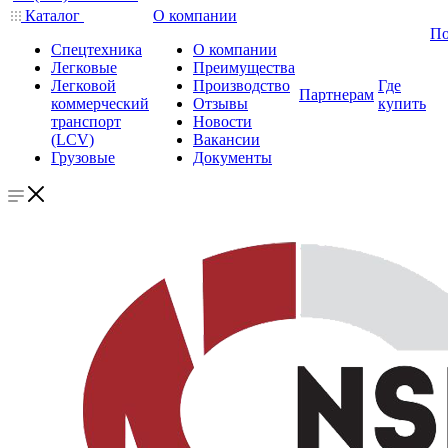
Каталог
О компании
По
Спецтехника
О компании
Легковые
Преимущества
Легковой
Производство
Где
Партнерам
коммерческий
Отзывы
купить
транспорт
Новости
(LCV)
Вакансии
Грузовые
Документы