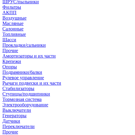
ШРУС/пыльники
Фильтры
АКПП
Воздушные
Масляные
Салонные
Топливные
Шасси
Прокладки/сальники
Прочие
Амортизаторы и их части
Крепежи
Опоры
Подрамники/балки
Рулевое управление
Рычаги подвески и их части
Стабилизаторы
Ступицы/подшипники
Тормозная система
Электрооборудование
Выключатели
Генераторы
Датчики
Переключатели
Прочие