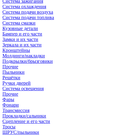
Система зажигания
Система охлаждения
Система подачи воздуха
Система подачи топлива
Система смазки
Кузовные детали
Бампер и его части
Замки и их части
Зеркала и их части
Кронштейны
Молдинги/накладки
Подкрылки/брызговики
Прочие
Пыльники
Решётки
Ручки дверей
Система освещения
Прочие
Фары
Фонари
Трансмиссия
Прокладки/сальники
Сцепление и его части
Тросы
ШРУС/пыльники