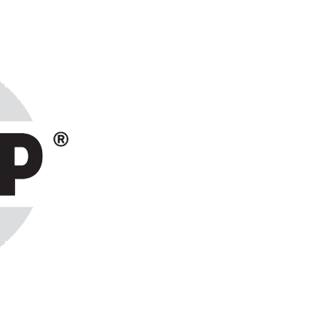
ранах СНГ