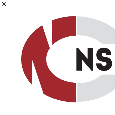
Генеральный дистрибьютор торговой марки NSP в России и ст