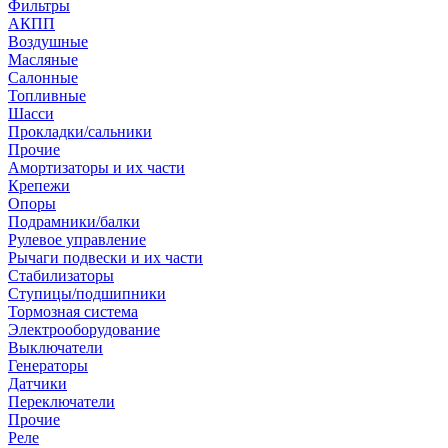
Фильтры
АКПП
Воздушные
Масляные
Салонные
Топливные
Шасси
Прокладки/сальники
Прочие
Амортизаторы и их части
Крепежи
Опоры
Подрамники/балки
Рулевое управление
Рычаги подвески и их части
Стабилизаторы
Ступицы/подшипники
Тормозная система
Электрооборудование
Выключатели
Генераторы
Датчики
Переключатели
Прочие
Реле