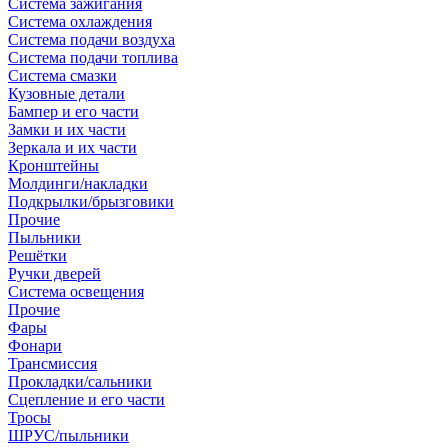
Система зажигания
Система охлаждения
Система подачи воздуха
Система подачи топлива
Система смазки
Кузовные детали
Бампер и его части
Замки и их части
Зеркала и их части
Кронштейны
Молдинги/накладки
Подкрылки/брызговики
Прочие
Пыльники
Решётки
Ручки дверей
Система освещения
Прочие
Фары
Фонари
Трансмиссия
Прокладки/сальники
Сцепление и его части
Тросы
ШРУС/пыльники