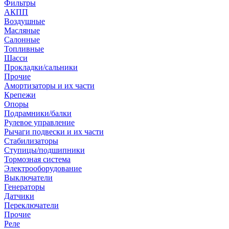
Фильтры
АКПП
Воздушные
Масляные
Салонные
Топливные
Шасси
Прокладки/сальники
Прочие
Амортизаторы и их части
Крепежи
Опоры
Подрамники/балки
Рулевое управление
Рычаги подвески и их части
Стабилизаторы
Ступицы/подшипники
Тормозная система
Электрооборудование
Выключатели
Генераторы
Датчики
Переключатели
Прочие
Реле