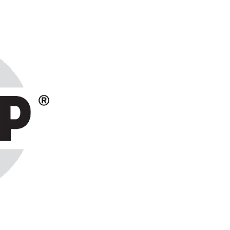
ранах СНГ