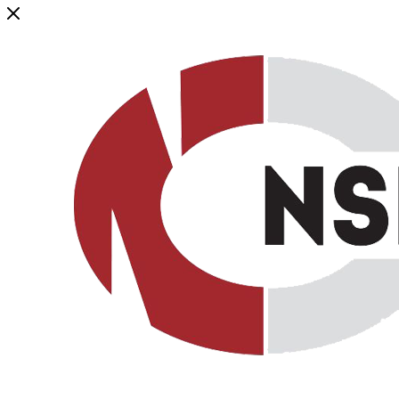
Генеральный дистрибьютор торговой марки NSP в России и ст