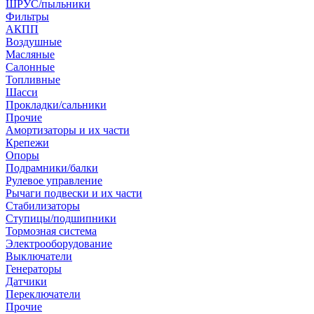
ШРУС/пыльники
Фильтры
АКПП
Воздушные
Масляные
Салонные
Топливные
Шасси
Прокладки/сальники
Прочие
Амортизаторы и их части
Крепежи
Опоры
Подрамники/балки
Рулевое управление
Рычаги подвески и их части
Стабилизаторы
Ступицы/подшипники
Тормозная система
Электрооборудование
Выключатели
Генераторы
Датчики
Переключатели
Прочие