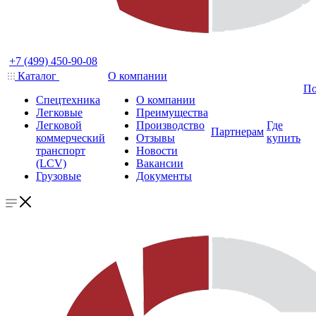
+7 (499) 450-90-08
Каталог
О компании
По
Спецтехника
О компании
Легковые
Преимущества
Легковой
Производство
Где
Партнерам
коммерческий
Отзывы
купить
транспорт
Новости
(LCV)
Вакансии
Грузовые
Документы