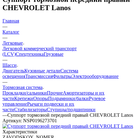
CHEVROLET Lanos
Главная
—
Каталог
—
Легковые
Легковой коммерческий транспорт
(LCV)
Спецтехника
Грузовые
—
Шасси
Двигатель
Кузовные детали
Система
освещения
Трансмиссия
Фильтры
Электрооборудование
—
Тормозная система
Прокладки/сальники
Прочие
Амортизаторы и их
части
Крепежи
Опоры
Подрамники/балки
Рулевое
управление
Рычаги подвески и их
части
Стабилизаторы
Ступицы/подшипники
—
Суппорт тормозной передний правый CHEVROLET Lanos
Артикул:
NSP0196273701
Характеристики
ZAVODSKOY_NOMER