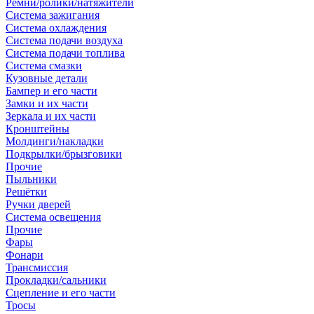
Ремни/ролики/натяжители
Система зажигания
Система охлаждения
Система подачи воздуха
Система подачи топлива
Система смазки
Кузовные детали
Бампер и его части
Замки и их части
Зеркала и их части
Кронштейны
Молдинги/накладки
Подкрылки/брызговики
Прочие
Пыльники
Решётки
Ручки дверей
Система освещения
Прочие
Фары
Фонари
Трансмиссия
Прокладки/сальники
Сцепление и его части
Тросы