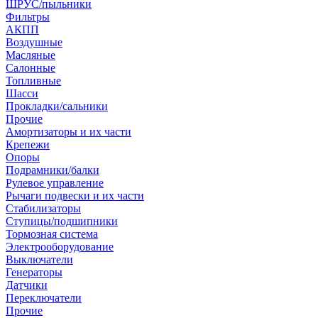
ШРУС/пыльники
Фильтры
АКПП
Воздушные
Масляные
Салонные
Топливные
Шасси
Прокладки/сальники
Прочие
Амортизаторы и их части
Крепежи
Опоры
Подрамники/балки
Рулевое управление
Рычаги подвески и их части
Стабилизаторы
Ступицы/подшипники
Тормозная система
Электрооборудование
Выключатели
Генераторы
Датчики
Переключатели
Прочие