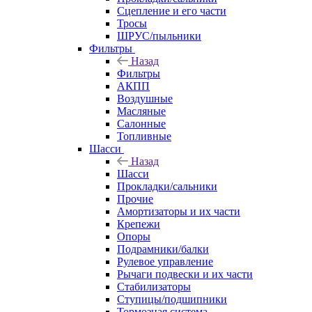
Сцепление и его части
Тросы
ШРУС/пыльники
Фильтры
Назад
Фильтры
АКПП
Воздушные
Масляные
Салонные
Топливные
Шасси
Назад
Шасси
Прокладки/сальники
Прочие
Амортизаторы и их части
Крепежи
Опоры
Подрамники/балки
Рулевое управление
Рычаги подвески и их части
Стабилизаторы
Ступицы/подшипники
Тормозная система