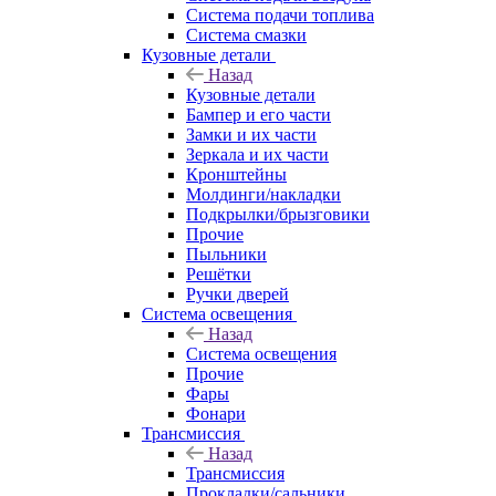
Система подачи топлива
Система смазки
Кузовные детали
Назад
Кузовные детали
Бампер и его части
Замки и их части
Зеркала и их части
Кронштейны
Молдинги/накладки
Подкрылки/брызговики
Прочие
Пыльники
Решётки
Ручки дверей
Система освещения
Назад
Система освещения
Прочие
Фары
Фонари
Трансмиссия
Назад
Трансмиссия
Прокладки/сальники