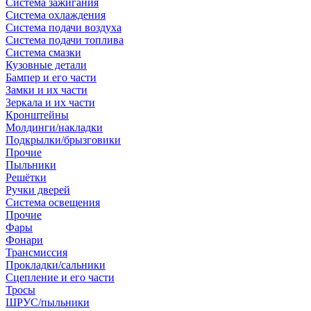
Система зажигания
Система охлаждения
Система подачи воздуха
Система подачи топлива
Система смазки
Кузовные детали
Бампер и его части
Замки и их части
Зеркала и их части
Кронштейны
Молдинги/накладки
Подкрылки/брызговики
Прочие
Пыльники
Решётки
Ручки дверей
Система освещения
Прочие
Фары
Фонари
Трансмиссия
Прокладки/сальники
Сцепление и его части
Тросы
ШРУС/пыльники