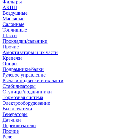
Фильтры
АКПП
Воздушные
Масляные
Салонные
Топливные
Шасси
Прокладки/сальники
Прочие
Амортизаторы и их части
Крепежи
Опоры
Подрамники/балки
Рулевое управление
Рычаги подвески и их части
Стабилизаторы
Ступицы/подшипники
Тормозная система
Электрооборудование
Выключатели
Генераторы
Датчики
Переключатели
Прочие
Реле