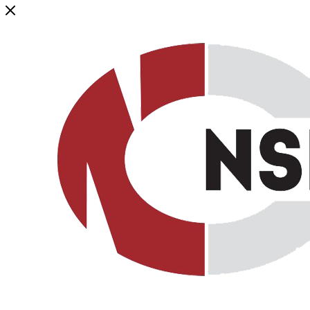
Генеральный дистрибьютор торговой марки NSP в России и ст