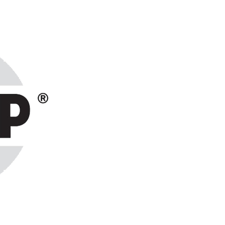
ранах СНГ