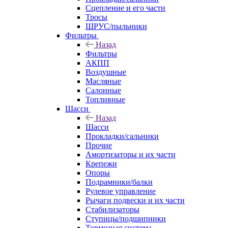
Сцепление и его части
Тросы
ШРУС/пыльники
Фильтры
Назад
Фильтры
АКПП
Воздушные
Масляные
Салонные
Топливные
Шасси
Назад
Шасси
Прокладки/сальники
Прочие
Амортизаторы и их части
Крепежи
Опоры
Подрамники/балки
Рулевое управление
Рычаги подвески и их части
Стабилизаторы
Ступицы/подшипники
Тормозная система