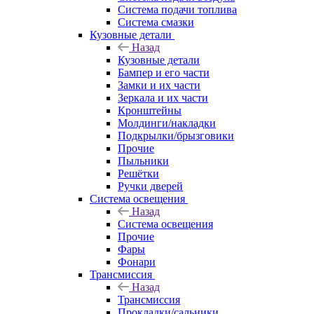
Система подачи топлива
Система смазки
Кузовные детали
Назад
Кузовные детали
Бампер и его части
Замки и их части
Зеркала и их части
Кронштейны
Молдинги/накладки
Подкрылки/брызговики
Прочие
Пыльники
Решётки
Ручки дверей
Система освещения
Назад
Система освещения
Прочие
Фары
Фонари
Трансмиссия
Назад
Трансмиссия
Прокладки/сальники