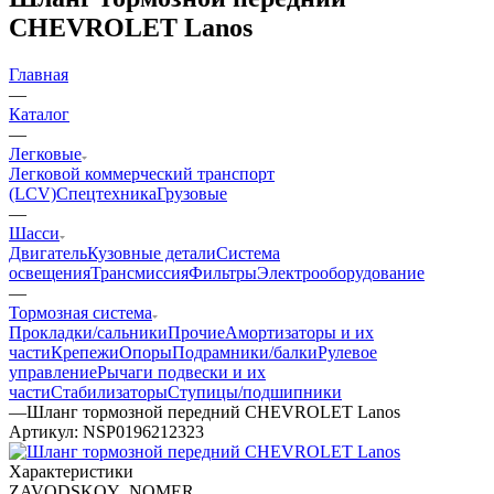
CHEVROLET Lanos
Главная
—
Каталог
—
Легковые
Легковой коммерческий транспорт
(LCV)
Спецтехника
Грузовые
—
Шасси
Двигатель
Кузовные детали
Система
освещения
Трансмиссия
Фильтры
Электрооборудование
—
Тормозная система
Прокладки/сальники
Прочие
Амортизаторы и их
части
Крепежи
Опоры
Подрамники/балки
Рулевое
управление
Рычаги подвески и их
части
Стабилизаторы
Ступицы/подшипники
—
Шланг тормозной передний CHEVROLET Lanos
Артикул:
NSP0196212323
Характеристики
ZAVODSKOY_NOMER