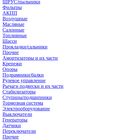
ШРУС/пыльники
Фильтры
АКПП
Воздушные
Масляные
Салонные
Топливные
Шасси
Прокладки/сальники
Прочие
Амортизаторы и их части
Крепежи
Опоры
Подрамники/балки
Рулевое управление
Рычаги подвески и их части
Стабилизаторы
Ступицы/подшипники
Тормозная система
Электрооборудование
Выключатели
Генераторы
Датчики
Переключатели
Прочие