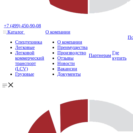
+7 (499) 450-90-08
Каталог
О компании
По
Спецтехника
О компании
Легковые
Преимущества
Легковой
Производство
Где
Партнерам
коммерческий
Отзывы
купить
транспорт
Новости
(LCV)
Вакансии
Грузовые
Документы