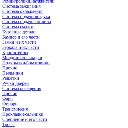
Ремни/ролики/натяжители
Система зажигания
Система охлаждения
Система подачи воздуха
Система подачи топлива
Система смазки
Кузовные детали
Бампер и его части
Замки и их части
Зеркала и их части
Кронштейны
Молдинги/накладки
Подкрылки/брызговики
Прочие
Пыльники
Решётки
Ручки дверей
Система освещения
Прочие
Фары
Фонари
Трансмиссия
Прокладки/сальники
Сцепление и его части
Тросы