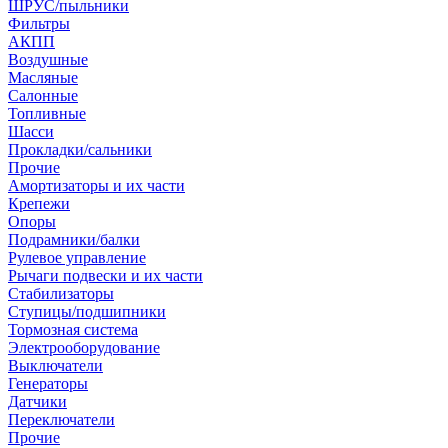
ШРУС/пыльники
Фильтры
АКПП
Воздушные
Масляные
Салонные
Топливные
Шасси
Прокладки/сальники
Прочие
Амортизаторы и их части
Крепежи
Опоры
Подрамники/балки
Рулевое управление
Рычаги подвески и их части
Стабилизаторы
Ступицы/подшипники
Тормозная система
Электрооборудование
Выключатели
Генераторы
Датчики
Переключатели
Прочие