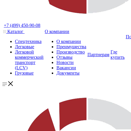
+7 (499) 450-90-08
Каталог
О компании
По
Спецтехника
О компании
Легковые
Преимущества
Легковой
Производство
Где
Партнерам
коммерческий
Отзывы
купить
транспорт
Новости
(LCV)
Вакансии
Грузовые
Документы