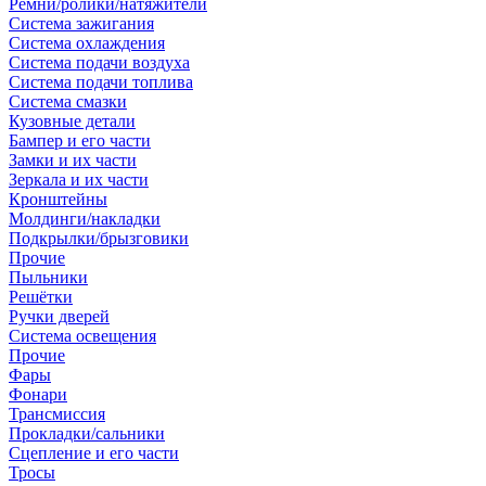
Ремни/ролики/натяжители
Система зажигания
Система охлаждения
Система подачи воздуха
Система подачи топлива
Система смазки
Кузовные детали
Бампер и его части
Замки и их части
Зеркала и их части
Кронштейны
Молдинги/накладки
Подкрылки/брызговики
Прочие
Пыльники
Решётки
Ручки дверей
Система освещения
Прочие
Фары
Фонари
Трансмиссия
Прокладки/сальники
Сцепление и его части
Тросы