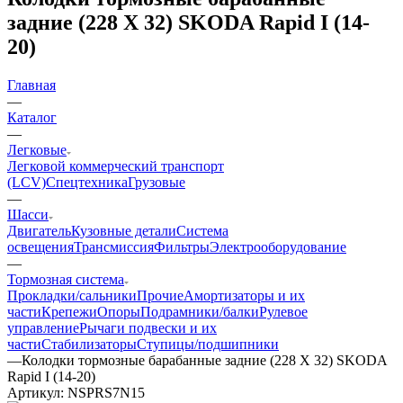
задние (228 Х 32) SKODA Rapid I (14-
20)
Главная
—
Каталог
—
Легковые
Легковой коммерческий транспорт
(LCV)
Спецтехника
Грузовые
—
Шасси
Двигатель
Кузовные детали
Система
освещения
Трансмиссия
Фильтры
Электрооборудование
—
Тормозная система
Прокладки/сальники
Прочие
Амортизаторы и их
части
Крепежи
Опоры
Подрамники/балки
Рулевое
управление
Рычаги подвески и их
части
Стабилизаторы
Ступицы/подшипники
—
Колодки тормозные барабанные задние (228 Х 32) SKODA
Rapid I (14-20)
Артикул:
NSPRS7N15