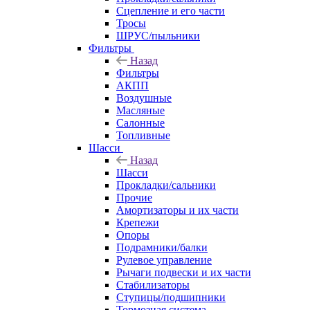
Сцепление и его части
Тросы
ШРУС/пыльники
Фильтры
Назад
Фильтры
АКПП
Воздушные
Масляные
Салонные
Топливные
Шасси
Назад
Шасси
Прокладки/сальники
Прочие
Амортизаторы и их части
Крепежи
Опоры
Подрамники/балки
Рулевое управление
Рычаги подвески и их части
Стабилизаторы
Ступицы/подшипники
Тормозная система