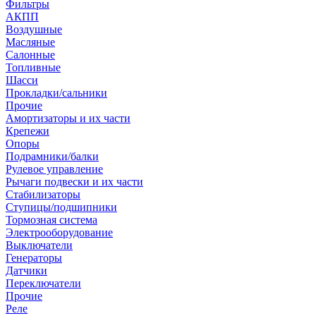
Фильтры
АКПП
Воздушные
Масляные
Салонные
Топливные
Шасси
Прокладки/сальники
Прочие
Амортизаторы и их части
Крепежи
Опоры
Подрамники/балки
Рулевое управление
Рычаги подвески и их части
Стабилизаторы
Ступицы/подшипники
Тормозная система
Электрооборудование
Выключатели
Генераторы
Датчики
Переключатели
Прочие
Реле