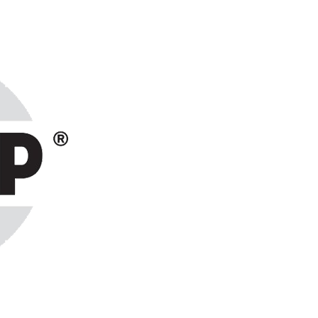
ранах СНГ