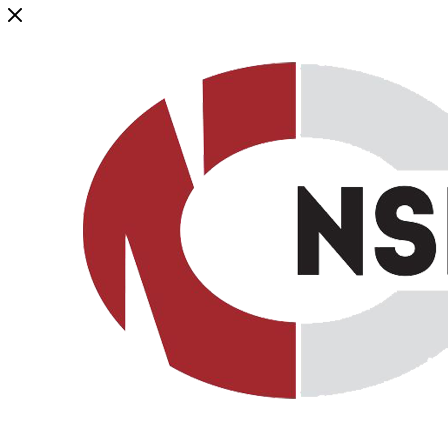
Генеральный дистрибьютор торговой марки NSP в России и ст