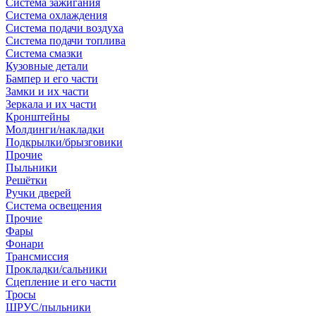
Система зажигания
Система охлаждения
Система подачи воздуха
Система подачи топлива
Система смазки
Кузовные детали
Бампер и его части
Замки и их части
Зеркала и их части
Кронштейны
Молдинги/накладки
Подкрылки/брызговики
Прочие
Пыльники
Решётки
Ручки дверей
Система освещения
Прочие
Фары
Фонари
Трансмиссия
Прокладки/сальники
Сцепление и его части
Тросы
ШРУС/пыльники