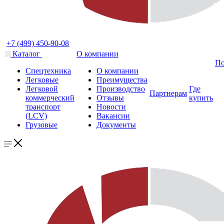
+7 (499) 450-90-08
Каталог
О компании
По
Спецтехника
О компании
Легковые
Преимущества
Легковой
Производство
Где
Партнерам
коммерческий
Отзывы
купить
транспорт
Новости
(LCV)
Вакансии
Грузовые
Документы