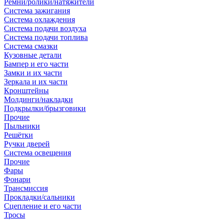
Ремни/ролики/натяжители
Система зажигания
Система охлаждения
Система подачи воздуха
Система подачи топлива
Система смазки
Кузовные детали
Бампер и его части
Замки и их части
Зеркала и их части
Кронштейны
Молдинги/накладки
Подкрылки/брызговики
Прочие
Пыльники
Решётки
Ручки дверей
Система освещения
Прочие
Фары
Фонари
Трансмиссия
Прокладки/сальники
Сцепление и его части
Тросы