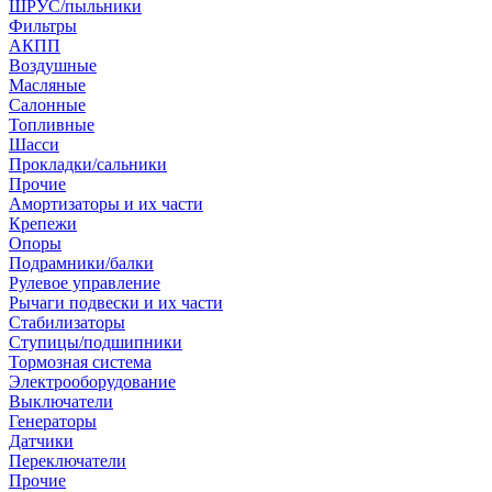
ШРУС/пыльники
Фильтры
АКПП
Воздушные
Масляные
Салонные
Топливные
Шасси
Прокладки/сальники
Прочие
Амортизаторы и их части
Крепежи
Опоры
Подрамники/балки
Рулевое управление
Рычаги подвески и их части
Стабилизаторы
Ступицы/подшипники
Тормозная система
Электрооборудование
Выключатели
Генераторы
Датчики
Переключатели
Прочие