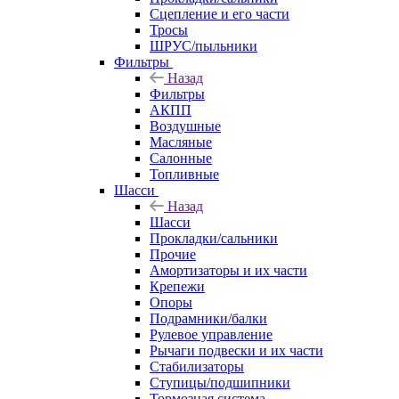
Сцепление и его части
Тросы
ШРУС/пыльники
Фильтры
Назад
Фильтры
АКПП
Воздушные
Масляные
Салонные
Топливные
Шасси
Назад
Шасси
Прокладки/сальники
Прочие
Амортизаторы и их части
Крепежи
Опоры
Подрамники/балки
Рулевое управление
Рычаги подвески и их части
Стабилизаторы
Ступицы/подшипники
Тормозная система