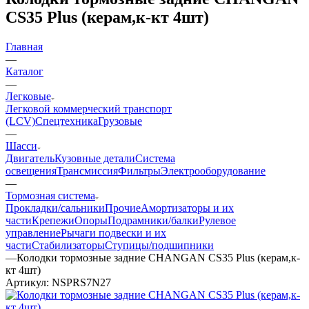
CS35 Plus (керам,к-кт 4шт)
Главная
—
Каталог
—
Легковые
Легковой коммерческий транспорт
(LCV)
Спецтехника
Грузовые
—
Шасси
Двигатель
Кузовные детали
Система
освещения
Трансмиссия
Фильтры
Электрооборудование
—
Тормозная система
Прокладки/сальники
Прочие
Амортизаторы и их
части
Крепежи
Опоры
Подрамники/балки
Рулевое
управление
Рычаги подвески и их
части
Стабилизаторы
Ступицы/подшипники
—
Колодки тормозные задние CHANGAN CS35 Plus (керам,к-
кт 4шт)
Артикул:
NSPRS7N27