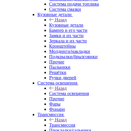
Система подачи топлива
Система смазки
Кузовные детали
Назад
Кузовные детали
Бампер и его части
Замки и их части
Зеркала и их части
Кронштейны
Молдинги/накладки
Подкрылки/брызговики
Прочие
Пыльники
Решётки
Ручки дверей
Система освещения
Назад
Система освещения
Прочие
Фары
Фонари
Трансмиссия
Назад
Трансмиссия
Прокладки/сальники