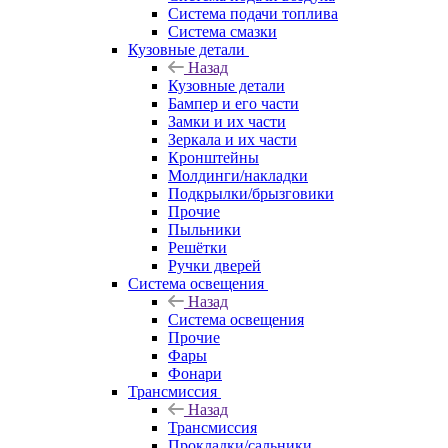
Система подачи топлива
Система смазки
Кузовные детали
Назад
Кузовные детали
Бампер и его части
Замки и их части
Зеркала и их части
Кронштейны
Молдинги/накладки
Подкрылки/брызговики
Прочие
Пыльники
Решётки
Ручки дверей
Система освещения
Назад
Система освещения
Прочие
Фары
Фонари
Трансмиссия
Назад
Трансмиссия
Прокладки/сальники