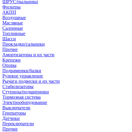
ШРУС/пыльники
Фильтры
АКПП
Воздушные
Масляные
Салонные
Топливные
Шасси
Прокладки/сальники
Прочие
Амортизаторы и их части
Крепежи
Опоры
Подрамники/балки
Рулевое управление
Рычаги подвески и их части
Стабилизаторы
Ступицы/подшипники
Тормозная система
Электрооборудование
Выключатели
Генераторы
Датчики
Переключатели
Прочие