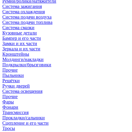
Ремни/ролики/натяжители
Система зажигания
Система охлаждения
Система подачи воздуха
Система подачи топлива
Система смазки
Кузовные детали
Бампер и его части
Замки и их части
Зеркала и их части
Кронштейны
Молдинги/накладки
Подкрылки/брызговики
Прочие
Пыльники
Решётки
Ручки дверей
Система освещения
Прочие
Фары
Фонари
Трансмиссия
Прокладки/сальники
Сцепление и его части
Тросы