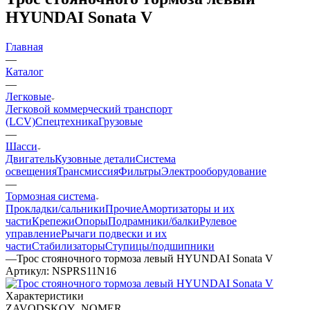
HYUNDAI Sonata V
Главная
—
Каталог
—
Легковые
Легковой коммерческий транспорт
(LCV)
Спецтехника
Грузовые
—
Шасси
Двигатель
Кузовные детали
Система
освещения
Трансмиссия
Фильтры
Электрооборудование
—
Тормозная система
Прокладки/сальники
Прочие
Амортизаторы и их
части
Крепежи
Опоры
Подрамники/балки
Рулевое
управление
Рычаги подвески и их
части
Стабилизаторы
Ступицы/подшипники
—
Трос стояночного тормоза левый HYUNDAI Sonata V
Артикул:
NSPRS11N16
Характеристики
ZAVODSKOY_NOMER