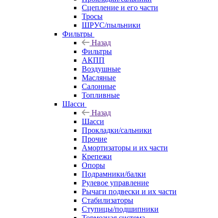
Сцепление и его части
Тросы
ШРУС/пыльники
Фильтры
Назад
Фильтры
АКПП
Воздушные
Масляные
Салонные
Топливные
Шасси
Назад
Шасси
Прокладки/сальники
Прочие
Амортизаторы и их части
Крепежи
Опоры
Подрамники/балки
Рулевое управление
Рычаги подвески и их части
Стабилизаторы
Ступицы/подшипники
Тормозная система