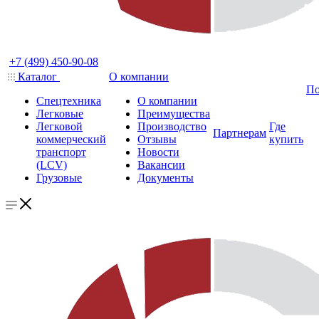
+7 (499) 450-90-08
Каталог
О компании
По
Спецтехника
О компании
Легковые
Преимущества
Легковой
Производство
Где
Партнерам
коммерческий
Отзывы
купить
транспорт
Новости
(LCV)
Вакансии
Грузовые
Документы