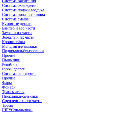
Система зажигания
Система охлаждения
Система подачи воздуха
Система подачи топлива
Система смазки
Кузовные детали
Бампер и его части
Замки и их части
Зеркала и их части
Кронштейны
Молдинги/накладки
Подкрылки/брызговики
Прочие
Пыльники
Решётки
Ручки дверей
Система освещения
Прочие
Фары
Фонари
Трансмиссия
Прокладки/сальники
Сцепление и его части
Тросы
ШРУС/пыльники