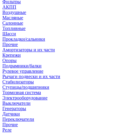
Фильтры
АКПП
Воздушные
Масляные
Салонные
Топливные
Шасси
Прокладки/сальники
Прочие
Амортизаторы и их части
Крепежи
Опоры
Подрамники/балки
Рулевое управление
Рычаги подвески и их части
Стабилизаторы
Ступицы/подшипники
Тормозная система
Электрооборудование
Выключатели
Генераторы
Датчики
Переключатели
Прочие
Реле