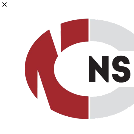
Генеральный дистрибьютор торговой марки NSP в России и ст