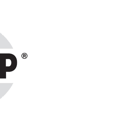
ранах СНГ