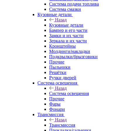
Система подачи топлива
Система смазки
Кузовные детали
Назад
Кузовные детали
Бампер и его части
Замки и их части
Зеркала и их части
Кронштейны
Молдинги/накладки
Подкрылки/брызговики
Прочие
Пыльники
Решётки
Ручки дверей
Система освещения
Назад
Система освещения
Прочие
Фары
Фонари
Трансмиссия
Назад
Трансмиссия
Прокладки/сальники