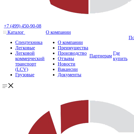
+7 (499) 450-90-08
Каталог
О компании
По
Спецтехника
О компании
Легковые
Преимущества
Легковой
Производство
Где
Партнерам
коммерческий
Отзывы
купить
транспорт
Новости
(LCV)
Вакансии
Грузовые
Документы