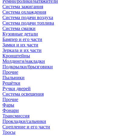
Ремни/ролики/натяжители
Система зажигания
Система охлаждения
Система подачи воздуха
Система подачи топлива
Система смазки
Кузовные детали
Бампер и его части
Замки и их части
Зеркала и их части
Кронштейны
Молдинги/накладки
Подкрылки/брызговики
Прочие
Пыльники
Решётки
Ручки дверей
Система освещения
Прочие
Фары
Фонари
Трансмиссия
Прокладки/сальники
Сцепление и его части
Тросы