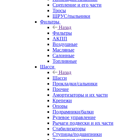
Сцепление и его части
Тросы
ШРУС/пыльники
Фильтры
Назад
Фильтры
АКПП
Воздушные
Масляные
Салонные
Топливные
Шасси
Назад
Шасси
Прокладки/сальники
Прочие
Амортизаторы и их части
Крепежи
Опоры
Подрамники/балки
Рулевое управление
Рычаги подвески и их части
Стабилизаторы
Ступицы/подшипники
Тормозная система