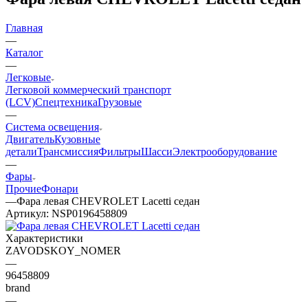
Главная
—
Каталог
—
Легковые
Легковой коммерческий транспорт
(LCV)
Спецтехника
Грузовые
—
Система освещения
Двигатель
Кузовные
детали
Трансмиссия
Фильтры
Шасси
Электрооборудование
—
Фары
Прочие
Фонари
—
Фара левая CHEVROLET Lacetti седан
Артикул:
NSP0196458809
Характеристики
ZAVODSKOY_NOMER
—
96458809
brand
—