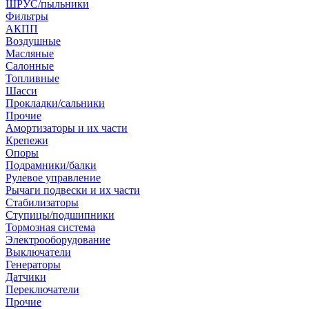
ШРУС/пыльники
Фильтры
АКПП
Воздушные
Масляные
Салонные
Топливные
Шасси
Прокладки/сальники
Прочие
Амортизаторы и их части
Крепежи
Опоры
Подрамники/балки
Рулевое управление
Рычаги подвески и их части
Стабилизаторы
Ступицы/подшипники
Тормозная система
Электрооборудование
Выключатели
Генераторы
Датчики
Переключатели
Прочие