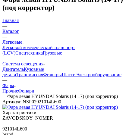
(под корректор)
Главная
—
Каталог
—
Легковые
Легковой коммерческий транспорт
(LCV)
Спецтехника
Грузовые
—
Система освещения
Двигатель
Кузовные
детали
Трансмиссия
Фильтры
Шасси
Электрооборудование
—
Фары
Прочие
Фонари
—
Фара левая HYUNDAI Solaris (14-17) (под корректор)
Артикул:
NSP02921014L600
Характеристики
ZAVODSKOY_NOMER
—
921014L600
brand