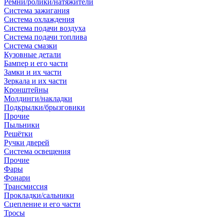
Ремни/ролики/натяжители
Система зажигания
Система охлаждения
Система подачи воздуха
Система подачи топлива
Система смазки
Кузовные детали
Бампер и его части
Замки и их части
Зеркала и их части
Кронштейны
Молдинги/накладки
Подкрылки/брызговики
Прочие
Пыльники
Решётки
Ручки дверей
Система освещения
Прочие
Фары
Фонари
Трансмиссия
Прокладки/сальники
Сцепление и его части
Тросы