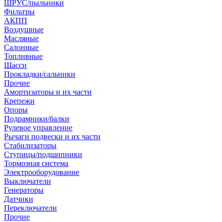
ШРУС/пыльники
Фильтры
АКПП
Воздушные
Масляные
Салонные
Топливные
Шасси
Прокладки/сальники
Прочие
Амортизаторы и их части
Крепежи
Опоры
Подрамники/балки
Рулевое управление
Рычаги подвески и их части
Стабилизаторы
Ступицы/подшипники
Тормозная система
Электрооборудование
Выключатели
Генераторы
Датчики
Переключатели
Прочие