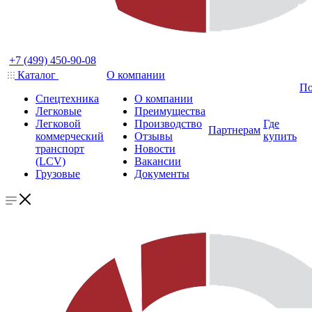
+7 (499) 450-90-08
Каталог
О компании
По
Спецтехника
О компании
Легковые
Преимущества
Легковой
Производство
Где
Партнерам
коммерческий
Отзывы
купить
транспорт
Новости
(LCV)
Вакансии
Грузовые
Документы