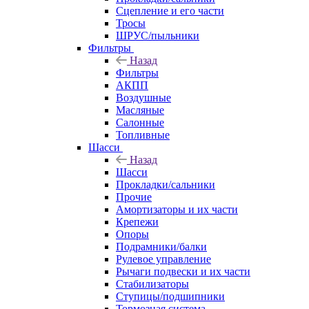
Сцепление и его части
Тросы
ШРУС/пыльники
Фильтры
Назад
Фильтры
АКПП
Воздушные
Масляные
Салонные
Топливные
Шасси
Назад
Шасси
Прокладки/сальники
Прочие
Амортизаторы и их части
Крепежи
Опоры
Подрамники/балки
Рулевое управление
Рычаги подвески и их части
Стабилизаторы
Ступицы/подшипники
Тормозная система