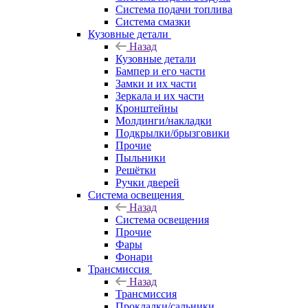
Система подачи топлива
Система смазки
Кузовные детали
Назад
Кузовные детали
Бампер и его части
Замки и их части
Зеркала и их части
Кронштейны
Молдинги/накладки
Подкрылки/брызговики
Прочие
Пыльники
Решётки
Ручки дверей
Система освещения
Назад
Система освещения
Прочие
Фары
Фонари
Трансмиссия
Назад
Трансмиссия
Прокладки/сальники