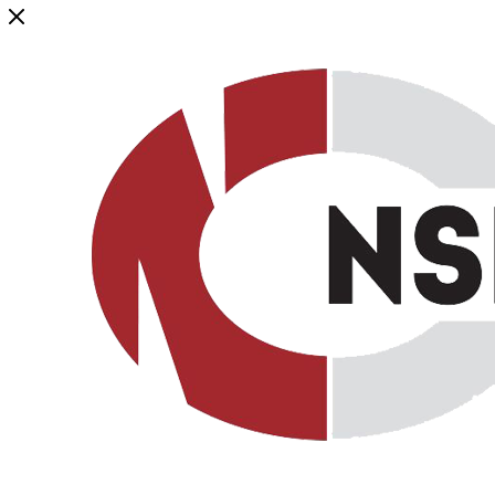
Генеральный дистрибьютор торговой марки NSP в России и ст