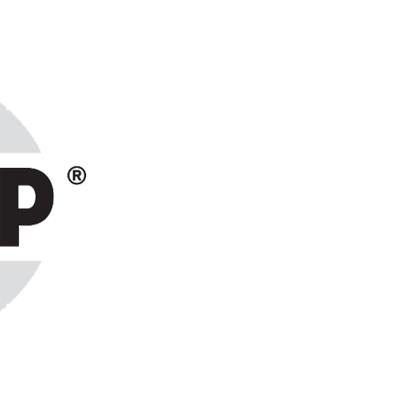
ранах СНГ