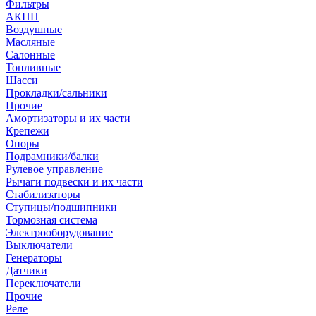
Фильтры
АКПП
Воздушные
Масляные
Салонные
Топливные
Шасси
Прокладки/сальники
Прочие
Амортизаторы и их части
Крепежи
Опоры
Подрамники/балки
Рулевое управление
Рычаги подвески и их части
Стабилизаторы
Ступицы/подшипники
Тормозная система
Электрооборудование
Выключатели
Генераторы
Датчики
Переключатели
Прочие
Реле