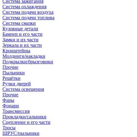
Система зажигания
Система охлаждения
Система подачи воздуха
Система подачи топлива
Система смазки
Кузовные детали
Бампер и его части
Замки и их части
Зеркала и их части
Кронштейны
Молдинги/накладки
Подкрылки/брызговики
Прочие
Пыльники
Решётки
Ручки дверей
Система освещения
Прочие
Фары
Фонари
Трансмиссия
Прокладки/сальники
Сцепление и его части
Тросы
ШРУС/пыльники