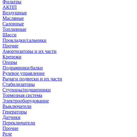
Фильтры
АКПП
Воздушные
Масляные
Салонные
Топливные
Шасси
Прокладки/сальники
Прочие
Амортизаторы и их части
Крепежи
Опоры
Подрамники/балки
Рулевое управление
Рычаги подвески и их части
Стабилизаторы
Ступицы/подшипники
Тормозная система
Электрооборудование
Выключатели
Генераторы
Датчики
Переключатели
Прочие
Реле