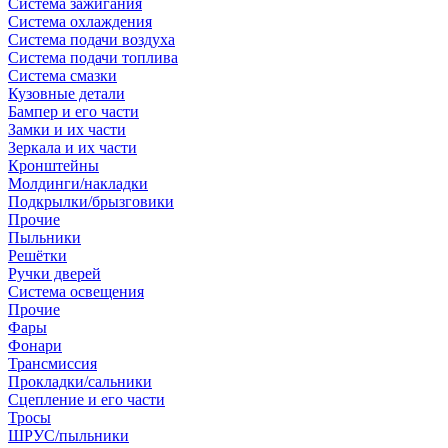
Система зажигания
Система охлаждения
Система подачи воздуха
Система подачи топлива
Система смазки
Кузовные детали
Бампер и его части
Замки и их части
Зеркала и их части
Кронштейны
Молдинги/накладки
Подкрылки/брызговики
Прочие
Пыльники
Решётки
Ручки дверей
Система освещения
Прочие
Фары
Фонари
Трансмиссия
Прокладки/сальники
Сцепление и его части
Тросы
ШРУС/пыльники