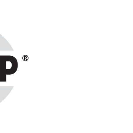
ранах СНГ