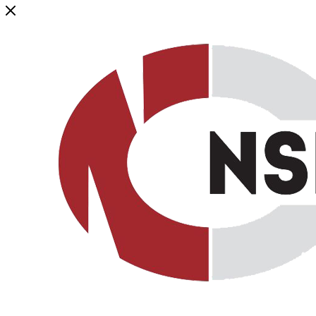
Генеральный дистрибьютор торговой марки NSP в России и ст