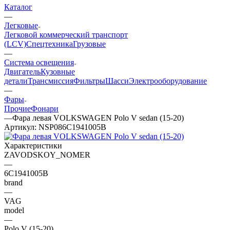
Каталог
—
Легковые
Легковой коммерческий транспорт
(LCV)
Спецтехника
Грузовые
—
Система освещения
Двигатель
Кузовные
детали
Трансмиссия
Фильтры
Шасси
Электрооборудование
—
Фары
Прочие
Фонари
—
Фара левая VOLKSWAGEN Polo V sedan (15-20)
Артикул:
NSP086C1941005B
Характеристики
ZAVODSKOY_NOMER
—
6C1941005B
brand
—
VAG
model
—
Polo V (15-20)