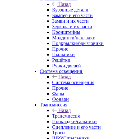
Назад
Кузовные детали
Бампер и его части
Замки и их части
Зеркала и их части
Кронштейны
Молдинги/накладки
Подкрылки/брызговики
Прочие
Пыльники
Решётки
Ручки дверей
Система освещения
Назад
Система освещения
Прочие
Фары
Фонари
Трансмиссия
Назад
Трансмиссия
Прокладки/сальники
Сцепление и его части
Тросы
ШРУС/пыльники