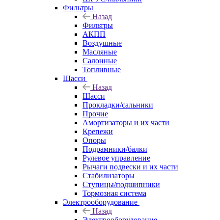
Фильтры
Назад
Фильтры
АКПП
Воздушные
Масляные
Салонные
Топливные
Шасси
Назад
Шасси
Прокладки/сальники
Прочие
Амортизаторы и их части
Крепежи
Опоры
Подрамники/балки
Рулевое управление
Рычаги подвески и их части
Стабилизаторы
Ступицы/подшипники
Тормозная система
Электрооборудование
Назад
Электрооборудование