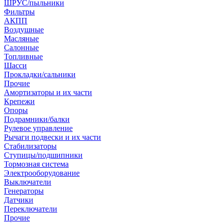
ШРУС/пыльники
Фильтры
АКПП
Воздушные
Масляные
Салонные
Топливные
Шасси
Прокладки/сальники
Прочие
Амортизаторы и их части
Крепежи
Опоры
Подрамники/балки
Рулевое управление
Рычаги подвески и их части
Стабилизаторы
Ступицы/подшипники
Тормозная система
Электрооборудование
Выключатели
Генераторы
Датчики
Переключатели
Прочие