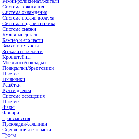
Ремни/ролики/натяжители
Система зажигания
Система охлаждения
Система подачи воздуха
Система подачи топлива
Система смазки
Кузовные детали
Бампер и его части
Замки и их части
Зеркала и их части
Кронштейны
Молдинги/накладки
Подкрылки/брызговики
Прочие
Пыльники
Решётки
Ручки дверей
Система освещения
Прочие
Фары
Фонари
Трансмиссия
Прокладки/сальники
Сцепление и его части
Тросы