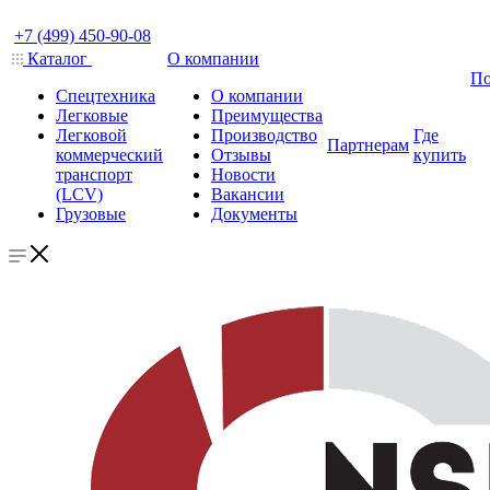
+7 (499) 450-90-08
Каталог
О компании
По
Спецтехника
О компании
Легковые
Преимущества
Легковой
Производство
Где
Партнерам
коммерческий
Отзывы
купить
транспорт
Новости
(LCV)
Вакансии
Грузовые
Документы