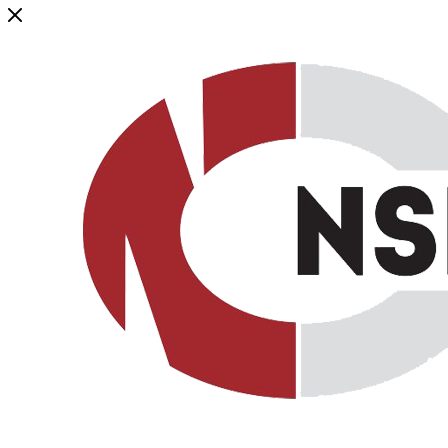
Генеральный дистрибьютор торговой марки NSP в России и ст