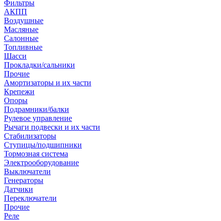
Фильтры
АКПП
Воздушные
Масляные
Салонные
Топливные
Шасси
Прокладки/сальники
Прочие
Амортизаторы и их части
Крепежи
Опоры
Подрамники/балки
Рулевое управление
Рычаги подвески и их части
Стабилизаторы
Ступицы/подшипники
Тормозная система
Электрооборудование
Выключатели
Генераторы
Датчики
Переключатели
Прочие
Реле