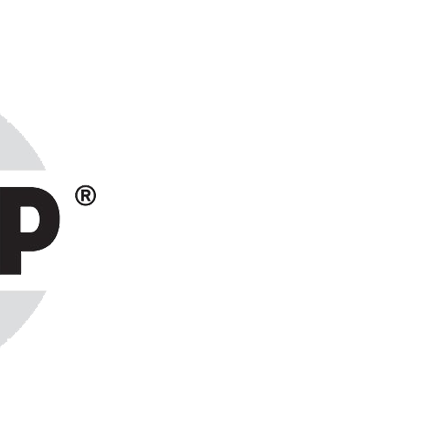
ранах СНГ