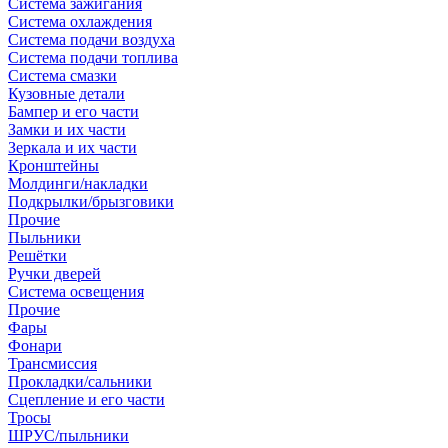
Система зажигания
Система охлаждения
Система подачи воздуха
Система подачи топлива
Система смазки
Кузовные детали
Бампер и его части
Замки и их части
Зеркала и их части
Кронштейны
Молдинги/накладки
Подкрылки/брызговики
Прочие
Пыльники
Решётки
Ручки дверей
Система освещения
Прочие
Фары
Фонари
Трансмиссия
Прокладки/сальники
Сцепление и его части
Тросы
ШРУС/пыльники