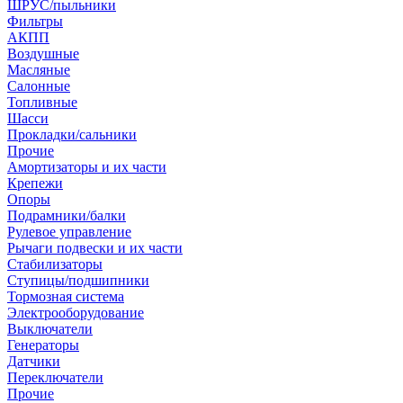
ШРУС/пыльники
Фильтры
АКПП
Воздушные
Масляные
Салонные
Топливные
Шасси
Прокладки/сальники
Прочие
Амортизаторы и их части
Крепежи
Опоры
Подрамники/балки
Рулевое управление
Рычаги подвески и их части
Стабилизаторы
Ступицы/подшипники
Тормозная система
Электрооборудование
Выключатели
Генераторы
Датчики
Переключатели
Прочие