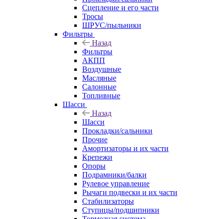
Сцепление и его части
Тросы
ШРУС/пыльники
Фильтры
Назад
Фильтры
АКПП
Воздушные
Масляные
Салонные
Топливные
Шасси
Назад
Шасси
Прокладки/сальники
Прочие
Амортизаторы и их части
Крепежи
Опоры
Подрамники/балки
Рулевое управление
Рычаги подвески и их части
Стабилизаторы
Ступицы/подшипники
Тормозная система