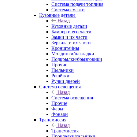
Система подачи топлива
Система смазки
Кузовные детали
Назад
Кузовные детали
Бампер и его части
Замки и их части
Зеркала и их части
Кронштейны
Молдинги/накладки
Подкрылки/брызговики
Прочие
Пыльники
Решётки
Ручки дверей
Система освещения
Назад
Система освещения
Прочие
Фары
Фонари
Трансмиссия
Назад
Трансмиссия
Прокладки/сальники