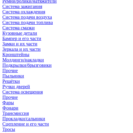
Ремни/ролики/натяжители
Система зажигания
Система охлаждения
Система подачи воздуха
Система подачи топлива
Система смазки
Кузовные детали
Бампер и его части
Замки и их части
Зеркала и их части
Кронштейны
Молдинги/накладки
Подкрылки/брызговики
Прочие
Пыльники
Решётки
Ручки дверей
Система освещения
Прочие
Фары
Фонари
Трансмиссия
Прокладки/сальники
Сцепление и его части
Тросы