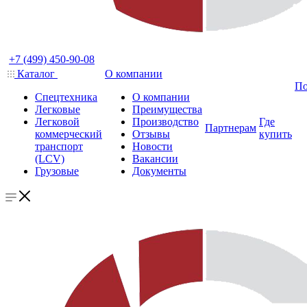
+7 (499) 450-90-08
Каталог
О компании
По
Спецтехника
О компании
Легковые
Преимущества
Легковой
Производство
Где
Партнерам
коммерческий
Отзывы
купить
транспорт
Новости
(LCV)
Вакансии
Грузовые
Документы