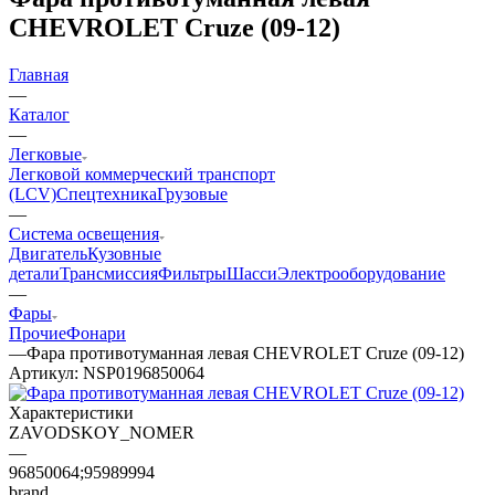
CHEVROLET Cruze (09-12)
Главная
—
Каталог
—
Легковые
Легковой коммерческий транспорт
(LCV)
Спецтехника
Грузовые
—
Система освещения
Двигатель
Кузовные
детали
Трансмиссия
Фильтры
Шасси
Электрооборудование
—
Фары
Прочие
Фонари
—
Фара противотуманная левая CHEVROLET Cruze (09-12)
Артикул:
NSP0196850064
Характеристики
ZAVODSKOY_NOMER
—
96850064;95989994
brand