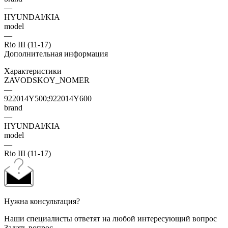
—
HYUNDAI/KIA
model
—
Rio III (11-17)
Дополнительная информация
Характеристики
ZAVODSKOY_NOMER
—
922014Y500;922014Y600
brand
—
HYUNDAI/KIA
model
—
Rio III (11-17)
Нужна консультация?
Наши специалисты ответят на любой интересующий вопрос
Задать вопрос