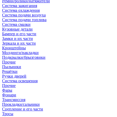
Ремни/ролики/натяжители
Система зажигания
Система охлаждения
Система подачи воздуха
Система подачи топлива
Система смазки
Кузовные детали
Бампер и его части
Замки и их части
Зеркала и их части
Кронштейны
Молдинги/накладки
Подкрылки/брызговики
Прочие
Пыльники
Решётки
Ручки дверей
Система освещения
Прочие
Фары
Фонари
Трансмиссия
Прокладки/сальники
Сцепление и его части
Тросы