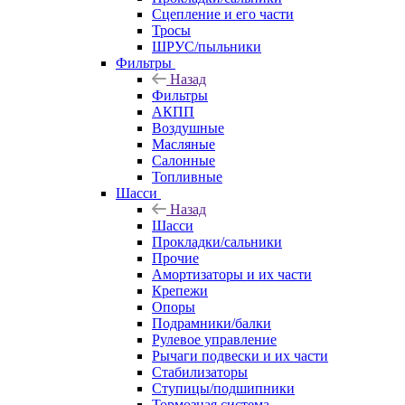
Сцепление и его части
Тросы
ШРУС/пыльники
Фильтры
Назад
Фильтры
АКПП
Воздушные
Масляные
Салонные
Топливные
Шасси
Назад
Шасси
Прокладки/сальники
Прочие
Амортизаторы и их части
Крепежи
Опоры
Подрамники/балки
Рулевое управление
Рычаги подвески и их части
Стабилизаторы
Ступицы/подшипники
Тормозная система