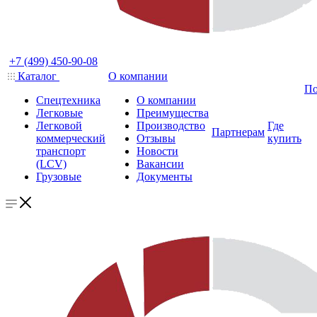
+7 (499) 450-90-08
Каталог
О компании
По
Спецтехника
О компании
Легковые
Преимущества
Легковой
Производство
Где
Партнерам
коммерческий
Отзывы
купить
транспорт
Новости
(LCV)
Вакансии
Грузовые
Документы