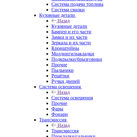
Система подачи топлива
Система смазки
Кузовные детали
Назад
Кузовные детали
Бампер и его части
Замки и их части
Зеркала и их части
Кронштейны
Молдинги/накладки
Подкрылки/брызговики
Прочие
Пыльники
Решётки
Ручки дверей
Система освещения
Назад
Система освещения
Прочие
Фары
Фонари
Трансмиссия
Назад
Трансмиссия
Прокладки/сальники