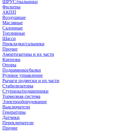
ШРУС/пыльники
Фильтры
АКПП
Воздушные
Масляные
Салонные
Топливные
Шасси
Прокладки/сальники
Прочие
Амортизаторы и их части
Крепежи
Опоры
Подрамники/балки
Рулевое управление
Рычаги подвески и их части
Стабилизаторы
Ступицы/подшипники
Тормозная система
Электрооборудование
Выключатели
Генераторы
Датчики
Переключатели
Прочие