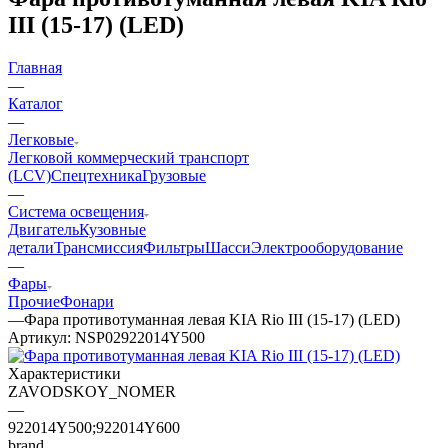
III (15-17) (LED)
Главная
—
Каталог
—
Легковые
Легковой коммерческий транспорт
(LCV)
Спецтехника
Грузовые
—
Система освещения
Двигатель
Кузовные
детали
Трансмиссия
Фильтры
Шасси
Электрооборудование
—
Фары
Прочие
Фонари
—
Фара противотуманная левая KIA Rio III (15-17) (LED)
Артикул:
NSP02922014Y500
Характеристики
ZAVODSKOY_NOMER
—
922014Y500;922014Y600
brand