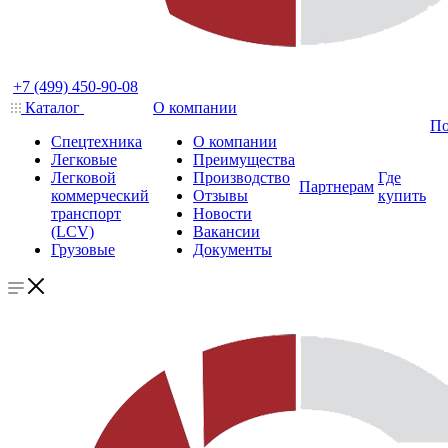
+7 (499) 450-90-08
Каталог
О компании
По
Спецтехника
О компании
Легковые
Преимущества
Легковой
Производство
Где
Партнерам
коммерческий
Отзывы
купить
транспорт
Новости
(LCV)
Вакансии
Грузовые
Документы