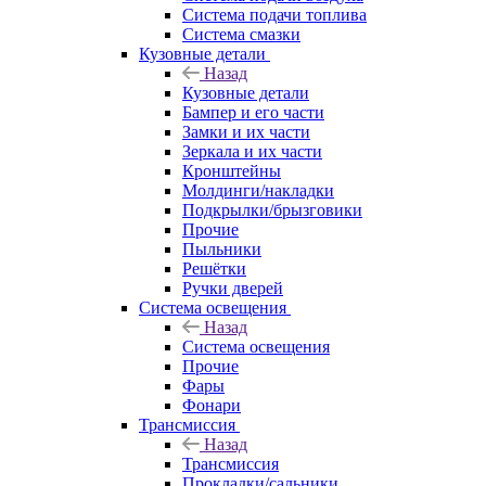
Система подачи топлива
Система смазки
Кузовные детали
Назад
Кузовные детали
Бампер и его части
Замки и их части
Зеркала и их части
Кронштейны
Молдинги/накладки
Подкрылки/брызговики
Прочие
Пыльники
Решётки
Ручки дверей
Система освещения
Назад
Система освещения
Прочие
Фары
Фонари
Трансмиссия
Назад
Трансмиссия
Прокладки/сальники