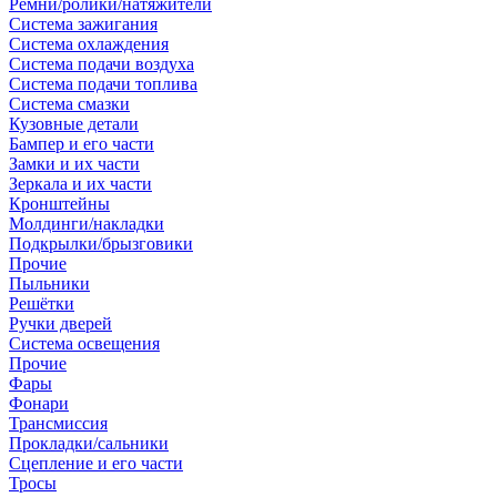
Ремни/ролики/натяжители
Система зажигания
Система охлаждения
Система подачи воздуха
Система подачи топлива
Система смазки
Кузовные детали
Бампер и его части
Замки и их части
Зеркала и их части
Кронштейны
Молдинги/накладки
Подкрылки/брызговики
Прочие
Пыльники
Решётки
Ручки дверей
Система освещения
Прочие
Фары
Фонари
Трансмиссия
Прокладки/сальники
Сцепление и его части
Тросы