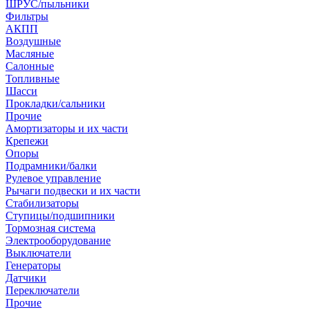
ШРУС/пыльники
Фильтры
АКПП
Воздушные
Масляные
Салонные
Топливные
Шасси
Прокладки/сальники
Прочие
Амортизаторы и их части
Крепежи
Опоры
Подрамники/балки
Рулевое управление
Рычаги подвески и их части
Стабилизаторы
Ступицы/подшипники
Тормозная система
Электрооборудование
Выключатели
Генераторы
Датчики
Переключатели
Прочие