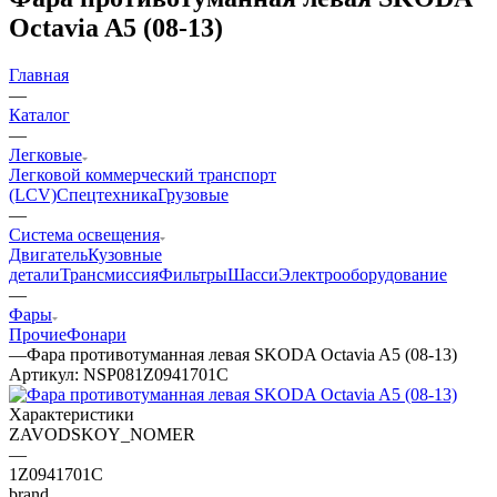
Octavia A5 (08-13)
Главная
—
Каталог
—
Легковые
Легковой коммерческий транспорт
(LCV)
Спецтехника
Грузовые
—
Система освещения
Двигатель
Кузовные
детали
Трансмиссия
Фильтры
Шасси
Электрооборудование
—
Фары
Прочие
Фонари
—
Фара противотуманная левая SKODA Octavia A5 (08-13)
Артикул:
NSP081Z0941701C
Характеристики
ZAVODSKOY_NOMER
—
1Z0941701C
brand