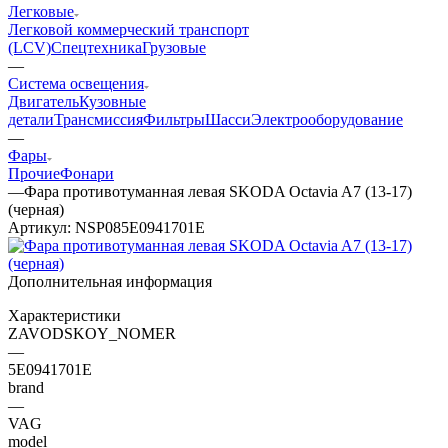
Легковые
Легковой коммерческий транспорт
(LCV)
Спецтехника
Грузовые
—
Система освещения
Двигатель
Кузовные
детали
Трансмиссия
Фильтры
Шасси
Электрооборудование
—
Фары
Прочие
Фонари
—
Фара противотуманная левая SKODA Octavia A7 (13-17)
(черная)
Артикул:
NSP085E0941701E
Дополнительная информация
Характеристики
ZAVODSKOY_NOMER
—
5E0941701E
brand
—
VAG
model