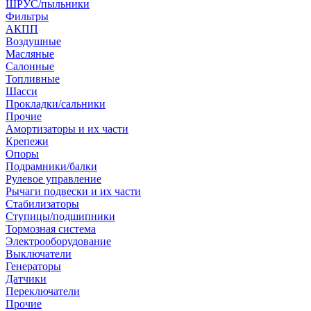
ШРУС/пыльники
Фильтры
АКПП
Воздушные
Масляные
Салонные
Топливные
Шасси
Прокладки/сальники
Прочие
Амортизаторы и их части
Крепежи
Опоры
Подрамники/балки
Рулевое управление
Рычаги подвески и их части
Стабилизаторы
Ступицы/подшипники
Тормозная система
Электрооборудование
Выключатели
Генераторы
Датчики
Переключатели
Прочие