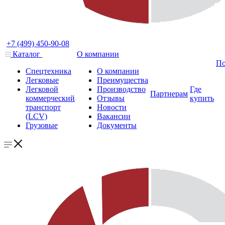
+7 (499) 450-90-08
Каталог
О компании
По
Спецтехника
О компании
Легковые
Преимущества
Легковой
Производство
Где
Партнерам
коммерческий
Отзывы
купить
транспорт
Новости
(LCV)
Вакансии
Грузовые
Документы