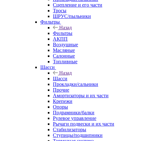
Сцепление и его части
Тросы
ШРУС/пыльники
Фильтры
Назад
Фильтры
АКПП
Воздушные
Масляные
Салонные
Топливные
Шасси
Назад
Шасси
Прокладки/сальники
Прочие
Амортизаторы и их части
Крепежи
Опоры
Подрамники/балки
Рулевое управление
Рычаги подвески и их части
Стабилизаторы
Ступицы/подшипники
Тормозная система