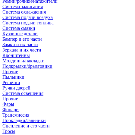
Ремни/ролики/натяжители
Система зажигания
Система охлаждения
Система подачи воздуха
Система подачи топлива
Система смазки
Кузовные детали
Бампер и его части
Замки и их части
Зеркала и их части
Кронштейны
Молдинги/накладки
Подкрылки/брызговики
Прочие
Пыльники
Решётки
Ручки дверей
Система освещения
Прочие
Фары
Фонари
Трансмиссия
Прокладки/сальники
Сцепление и его части
Тросы