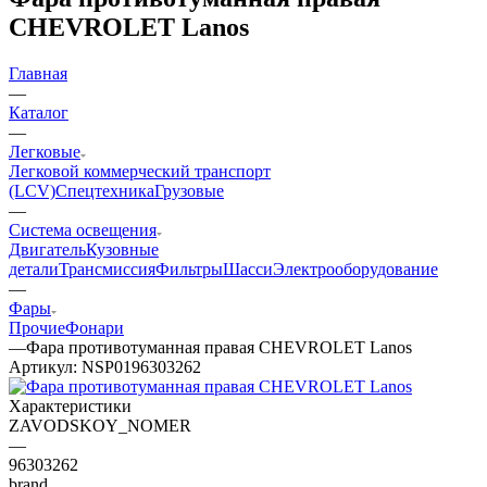
CHEVROLET Lanos
Главная
—
Каталог
—
Легковые
Легковой коммерческий транспорт
(LCV)
Спецтехника
Грузовые
—
Система освещения
Двигатель
Кузовные
детали
Трансмиссия
Фильтры
Шасси
Электрооборудование
—
Фары
Прочие
Фонари
—
Фара противотуманная правая CHEVROLET Lanos
Артикул:
NSP0196303262
Характеристики
ZAVODSKOY_NOMER
—
96303262
brand