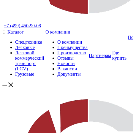
+7 (499) 450-90-08
Каталог
О компании
По
Спецтехника
О компании
Легковые
Преимущества
Легковой
Производство
Где
Партнерам
коммерческий
Отзывы
купить
транспорт
Новости
(LCV)
Вакансии
Грузовые
Документы