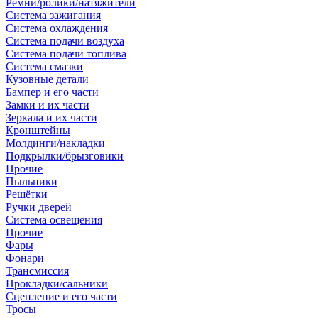
Ремни/ролики/натяжители
Система зажигания
Система охлаждения
Система подачи воздуха
Система подачи топлива
Система смазки
Кузовные детали
Бампер и его части
Замки и их части
Зеркала и их части
Кронштейны
Молдинги/накладки
Подкрылки/брызговики
Прочие
Пыльники
Решётки
Ручки дверей
Система освещения
Прочие
Фары
Фонари
Трансмиссия
Прокладки/сальники
Сцепление и его части
Тросы