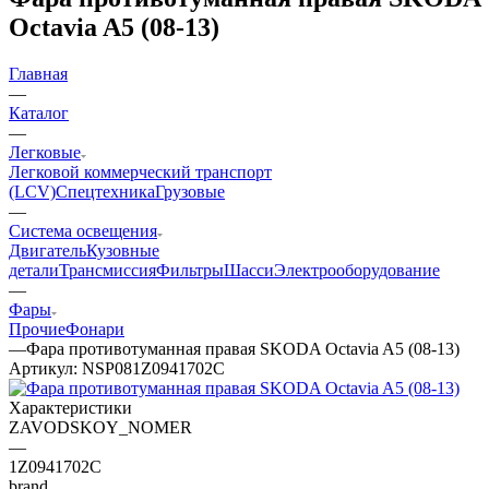
Octavia A5 (08-13)
Главная
—
Каталог
—
Легковые
Легковой коммерческий транспорт
(LCV)
Спецтехника
Грузовые
—
Система освещения
Двигатель
Кузовные
детали
Трансмиссия
Фильтры
Шасси
Электрооборудование
—
Фары
Прочие
Фонари
—
Фара противотуманная правая SKODA Octavia A5 (08-13)
Артикул:
NSP081Z0941702C
Характеристики
ZAVODSKOY_NOMER
—
1Z0941702C
brand