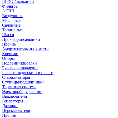
ШРУС/пыльники
Фильтры
АКПП
Воздушные
Масляные
Салонные
Топливные
Шасси
Прокладки/сальники
Прочие
Амортизаторы и их части
Крепежи
Опоры
Подрамники/балки
Рулевое управление
Рычаги подвески и их части
Стабилизаторы
Ступицы/подшипники
Тормозная система
Электрооборудование
Выключатели
Генераторы
Датчики
Переключатели
Прочие