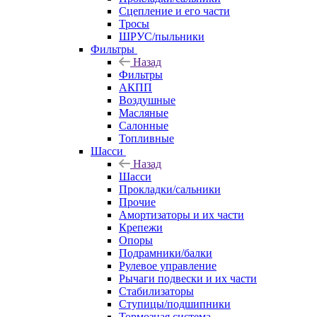
Сцепление и его части
Тросы
ШРУС/пыльники
Фильтры
Назад
Фильтры
АКПП
Воздушные
Масляные
Салонные
Топливные
Шасси
Назад
Шасси
Прокладки/сальники
Прочие
Амортизаторы и их части
Крепежи
Опоры
Подрамники/балки
Рулевое управление
Рычаги подвески и их части
Стабилизаторы
Ступицы/подшипники
Тормозная система