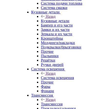
Система подачи топлива
Система смазки
Кузовные детали
Назад
Кузовные детали
Бампер и его части
Замки и их части
Зеркала и их части
Кронштейны
Молдинги/накладки
Подкрылки/брызговики
Прочие
Пыльники
Решётки
Ручки дверей
Система освещения
Назад
Система освещения
Прочие
Фары
Фонари
Трансмиссия
Назад
Трансмиссия
Прокладки/сальники